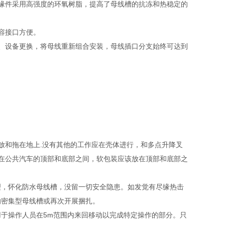
缘件采用高强度的环氧树脂，提高了母线槽的抗冻和热稳定的
容接口方便。
、设备更换，将母线重新组合安装，母线插口分支始终可达到
放和拖在地上.没有其他的工作应在壳体进行，和多点升降叉
.在公共汽车的顶部和底部之间，软包装应该放在顶部和底部之
理，怀化防水母线槽，没留一切安全隐患。如发觉有尽缘热击
的密集型母线槽或再次开展捆扎。
于操作人员在5m范围内来回移动以完成特定操作的部分。只