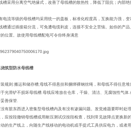
母线槽采用分离空气绝缘式，改善了母线槽的散热性，降低了阻抗；内部绝
。
所有电流等级的母线槽均采用统一的盖板，标准化程度高，互换能力强，变
母线槽通过插接箱分流，可免遭电缆剥皮，连接不安全之苦恼。如你的产品
需的位置。故使用母线槽配电可令你终身满意
0A浇筑型防水母线槽
安装规则:搬运和储存槽;母线不得悬挂和捆绑裸钢丝绳，和母线不得任意堆
用于光滑铲不损坏母线槽.母线应堆放在仓库，干燥、清洁、无腐蚀性气体
妥善保管.
有没有脏东西进入密集型母线槽内及有没有渗漏问题。发觉难题要即时处
题，应按段撤销母线槽或用耐压测试仪按段检查，找到常见故障点更换新
活动的生产线上，向随生产线移动的电动机或手提式工具供应电力，或者用