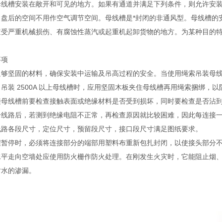
母线槽安装在敞开和可见的地方。如果有通道并满足下列条件，则允许安
。盘后的空间不用作空气调节空间。母线槽是*封闭的非通风型。母线槽的
遭受严重机械损伤、有腐蚀性蒸汽或起重机起卸货物的地方。为某种目的
事项
足够坚固的材料，确保安装中运输及吊高过程的安全。当使用绳索吊装母
吊装 2500A 以上母线槽时，应用坚固木板夹住母线槽再用绳索捆绑，
接母线槽前要检查接触表面或绝缘材料是否受到损坏，同时要检查是否沾
个线路后，若测到绝缘电阻不正常，再检查原因就比较困难，因此每连接
线路各段尺寸，定位尺寸，预留段尺寸，接口段尺寸满足图纸要求。
程暂停时，必须将连接部分的端部用塑料布重新包扎封闭，以使接头部分
水平走向空墙处应使用防火栅作防火处理。在刚发生火灾时，它能阻止烟
时水的渗漏。