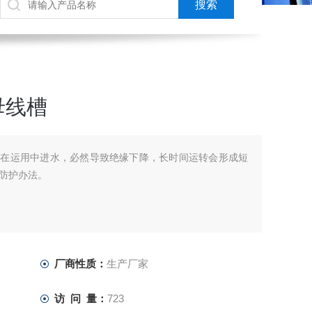
母线槽
槽，在运用中进水，必然导致绝缘下降，长时间运转会形成短
防护办法。
厂商性质：
生产厂家
访 问 量：
723