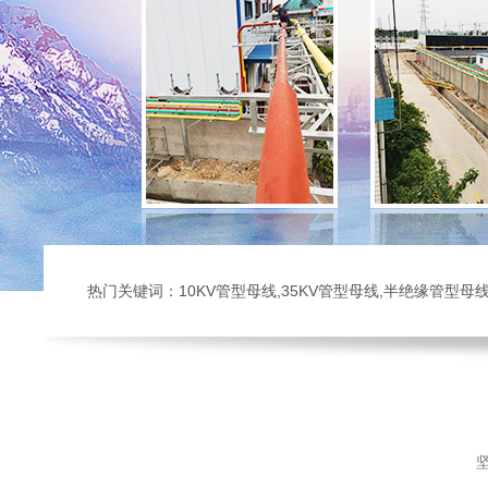
热门关键词：10KV管型母线,35KV管型母线,半绝缘管型母