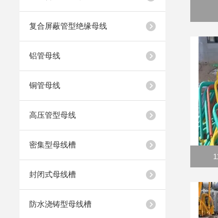
复合屏蔽管型绝缘母线
铝管母线
铜管母线
高压管型母线
密集型母线槽
封闭式母线槽
防水浇铸型母线槽