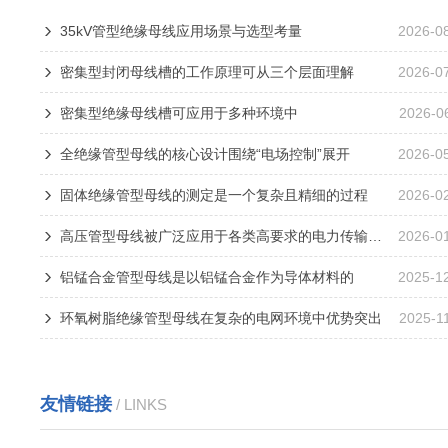
35kV管型绝缘母线应用场景与选型考量
2026-0
密集型封闭母线槽的工作原理可从三个层面理解
2026-0
密集型绝缘母线槽可应用于多种环境中
2026-0
全绝缘管型母线的核心设计围绕“电场控制”展开
2026-0
固体绝缘管型母线的测定是一个复杂且精细的过程
2026-0
高压管型母线被广泛应用于各类高要求的电力传输场景中
2026-0
铝锰合金管型母线是以铝锰合金作为导体材料的
2025-1
环氧树脂绝缘管型母线在复杂的电网环境中优势突出
2025-1
友情链接
/ LINKS