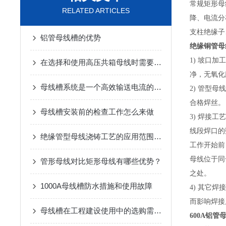
常规矩形母
RELATED ARTICLES
降、电流分
支柱绝缘子
铝管母线槽的优势
绝缘铜管母
1) 坡口
在选择和使用高压共箱母线时需要考虑以下因素
净，无氧化
母线槽系统是一个高效输送电流的配电装置
2) 管型
合格焊丝。
母线槽安装前的检查工作怎么来做
3) 焊接
线段焊口的
绝缘管型母线浇铸工艺的应用范围与优势
工作开始前
母线位于同
管形母线对比矩形母线有哪些优势？
之处。
1000A母线槽防水措施和使用故障
4) 其它
而影响焊接
母线槽在工程建设使用中的选购需要注意哪些方面？
600A铝管