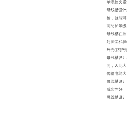
单螺栓夹紧
母线槽设计
栓，就能可
高防护等级
母线槽在插
处灰尘和异
外壳(防护
母线槽设计
同，因此大
传输电能大
母线槽设计
成套性好
母线槽设计