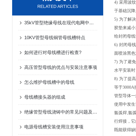
4) 采用
RELATED ARTICLES
于基础沉降
5) 为了
35kV管型绝缘母线在现代电网中扮演着至关重要的角色
胶垫来减小
给封闭母线
10KV管型母线铜管母线槽特点
6) 封闭
如何进行对母线槽进行检查?
面喷涂黑色
7) 为了
高压管型母线的优点与安装注意事项
水平安装时
8) 为了
怎么维护母线槽中的母线
等于300
管型导体一
母线槽接头器的组成
使用中发生
绝缘管型母线浇铸中的常见问题及解决方案
氩弧焊,氩
行焊接，它
电源母线槽安装使用注意事项
既能获得缺