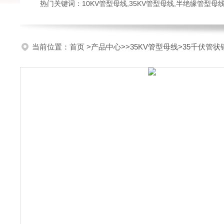
热门关键词：10KV管型母线,35KV管型母线,半绝缘管型母
当前位置：
首页
>
产品中心
>>
35KV管型母线
>35千伏管