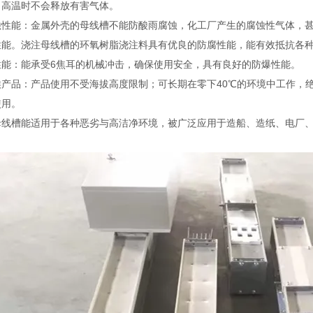
，高温时不会释放有害气体。
蚀性能：金属外壳的母线槽不能防酸雨腐蚀，化工厂产生的腐蚀性气体，
性能。浇注母线槽的环氧树脂浇注料具有优良的防腐性能，能有效抵抗各
性能：能承受6焦耳的机械冲击，确保使用安全，具有良好的防爆性能。
候产品：产品使用不受海拔高度限制；可长期在零下40℃的环境中工作，
使用。
母线槽能适用于各种恶劣与高洁净环境，被广泛应用于造船、造纸、电厂
。