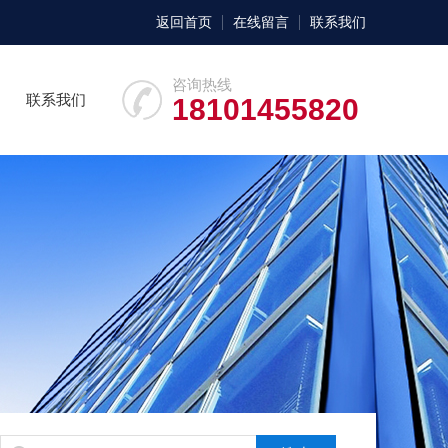
返回首页
在线留言
联系我们
咨询热线
联系我们
18101455820