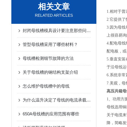
相关文章
1.相对于
RELATED ARTICLES
2.它提供
3.因为母
封闭母线槽模具设计要注意那些问题?
上很容易询
4.配电母
管型母线槽采用了哪些材料？
配电板，或
母线槽检测细节故障的方法
5.垂直安
于沿母线运
关于母线槽的钢结构支架介绍
6.系统非
7.美观，
怎么维护母线槽中的母线
高压共箱母
1、功用方
为什么温升决定了母线的电流承载能力
母线选用铜
650A母线槽的应用范围有哪些
关于电缆来
降，简略发