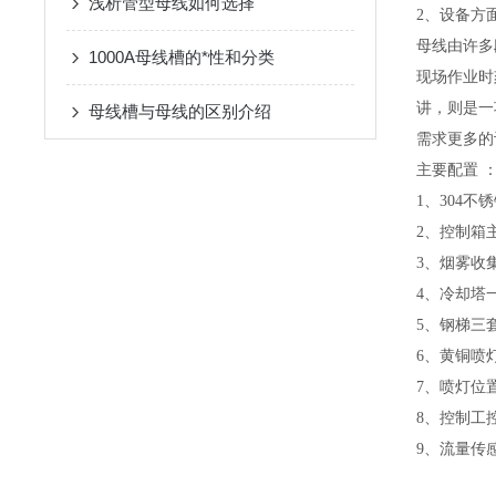
浅析管型母线如何选择
2、设备方
母线由许多
1000A母线槽的*性和分类
现场作业时
讲，则是一
母线槽与母线的区别介绍
需求更多的
主要配置 
1、304不
2、控制箱
3、烟雾收
4、冷却塔
5、钢梯三
6、黄铜喷
7、喷灯位
8、控制工
9、流量传