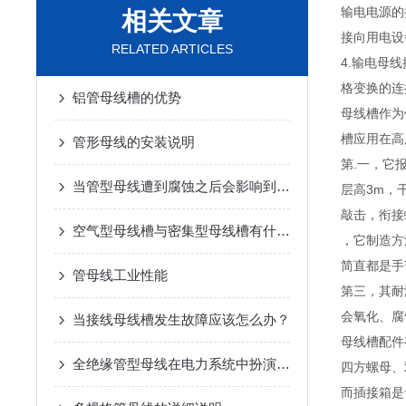
输电电源的
相关文章
接向用电设
RELATED ARTICLES
4.输电母
格变换的连
铝管母线槽的优势
母线槽作为
槽应用在高
管形母线的安装说明
第.一，它
当管型母线遭到腐蚀之后会影响到我们的正常运用
层高3m，
敲击，衔接
空气型母线槽与密集型母线槽有什么区别？
，它制造方
简直都是手
管母线工业性能
第三，其耐
会氧化、腐
当接线母线槽发生故障应该怎么办？
母线槽配件
全绝缘管型母线在电力系统中扮演着什么角色？
四方螺母、
而插接箱是