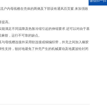
电话
微信扫一扫
电流户内母线檐在壳体的两俩及下部设有通风百页窗.来加强敗
著提高。
仅能满足不同温降及热胀冷缩引起的伸缩要求.还可以对由于基
装麻烦，运行不可靠的缺点。
其与母线槽连接外采用软连接或铜编织带，外充之间加入橡胶
弹性支持，较好地避免了外壳产生的机械霣动及地霣波给封闭