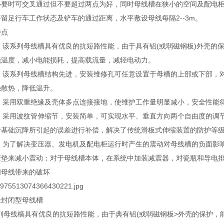
必要时可交叉通过但不要超过两点为好，同时母线槽在狭小的空间及配电
留足行车工作状态及铲车的通过距离，水平敷设母线每隔2--3m。
特点
 该系列母线槽具有优良的抗短路性能，由于具有铝(或弱磁钢板)外壳的
壳温度，减小电能损耗，提高载流量，减轻电动力。
 该系列母线槽结构先进，安装维修孔可任意设置于母槽的上部或下部，
强散热，降低温升。
 采用双重绝缘及壳体多点连接接地，使维护工作量明显减小，安全性能
 采用波纹管伸缩节，安装简单，可实现水平、垂直方向两个自由度的调
于基础沉降所引起的误差进行补偿，解决了传统滑板式伸缩装置的防护等
 为了解决变压器、发电机及配电柜运行时产生的震动对母线槽的负面影
胶垫来减小震动；对于母线槽本体，在系统中加装减震器，对瓷瓶和导电
闭母线带来的破坏
缘封闭型母线槽
系列母线樯具有优良的抗短路性能，由于典有铝(或弱磁钢板>外壳的保护