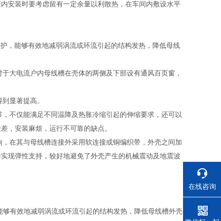
柜内安装时要考虑留有一定余量以利散热，在车间内敷设水平
保护，能够有效地减弱涡流或环流引起的结构发热，降低母线
对于大电流户内母线槽在壳体的两侧及下部设有通风百页窗，
得到显著提高。
节，不仅能满足不同温降及热胀冷缩引起的伸缩要求，还可以
级差，安装麻烦，运行不可靠的缺点。
响，在其与母线槽连接外采用软连接或铜编织带，外壳之间加
排实现弹性支持，较好地避免了外壳产生的机械震动及地震波
在线咨询
，能够有效地减弱涡流或环流引起的结构发热，降低母线槽外壳