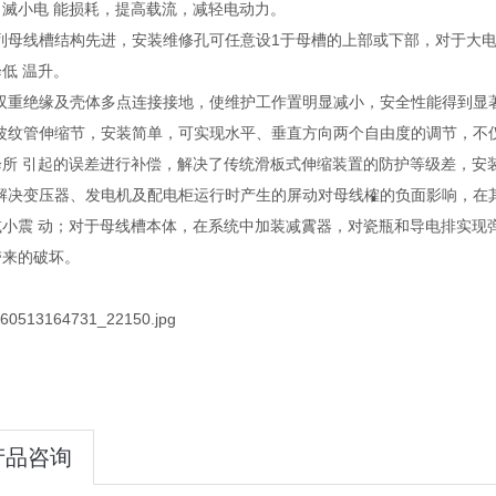
，滅小电 能损耗，提高载流，减轻电动力。
系列母线槽结构先进，安装维修孔可任意设1于母槽的上部或下部，对于大
低 温升。
用双重绝缘及壳体多点连接接地，使维护工作置明显减小，安全性能得到显
用波纹管伸缩节，安装简单，可实现水平、垂直方向两个自由度的调节，不
降所 引起的误差进行补偿，解决了传统滑板式伸缩装置的防护等级差，安
了解决变压器、发电机及配电柜运行时产生的屏动对母线榷的负面影响，在
减小震 动；对于母线槽本体，在系统中加装减霣器，对瓷瓶和导电排实现
带来的破坏。
产品咨询