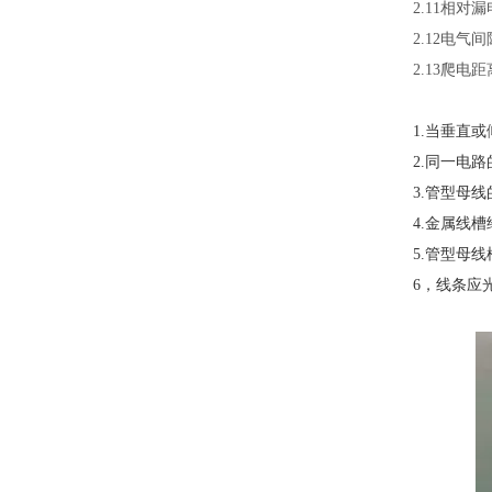
2.11相对
2.12电气间
2.13爬电距
1.当垂直
2.同一电
3.管型母
4.金属线
5.管型母
6，线条应