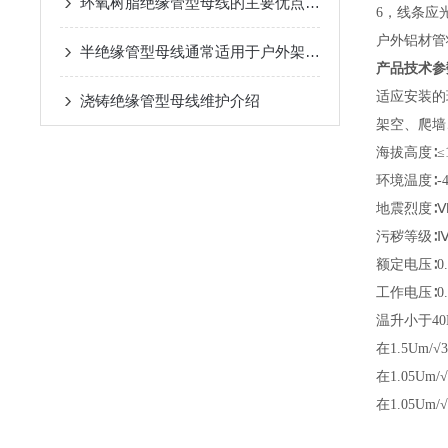
环氧树脂绝缘管型母线的主要优点是绝缘性能
6，线条应
户外铝材管
半绝缘管型母线通常适用于户外架空进线等场合
产品技术参
适应安装的
浇铸绝缘管型母线维护介绍
架空、爬墙
海拔高度∶≤1
环境温度∶-4
地震烈度∶Ⅶ
污秽等级∶Ⅳ
额定电压∶0.
工作电压∶0.4/
温升小于4
在1.5Um
在1.05U
在1.05Um