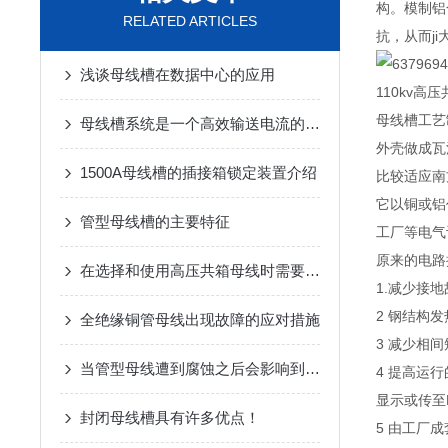
构。模制铝
RELATED ARTICLES
抗，从而j
浅谈母线槽在数据中心的应用
110kv高
母线槽工艺
母线槽系统是一个高效输送电流的配电装置
外壳做成瓦
1500A母线槽的插接箱锁定装置介绍
比较适应南
它以铜或铝
管型母线槽的主要特征
工厂等电气
原来的电路
在选择和使用高压共箱母线时需要考虑以下因素
1.减少接
2 钢结构
全绝缘铜管母线出现故障的应对措施
3 减少相
当管型母线遭到腐蚀之后会影响到我们的正常运用
4 提高运
显示或传至
封闭母线槽具有许多优点！
5 由工厂