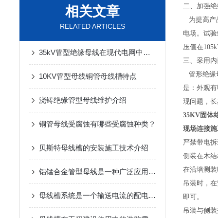
二、加强绝
相关文章
为提高产品
RELATED ARTICLES
电场。试验
压值在10
35kV管型绝缘母线在现代电网中扮演着至关重要的角色
三、采用内
管形绝缘母
10KV管型母线铜管母线槽特点
是：外观有
浇铸绝缘管型母线维护介绍
现问题，长
35KV固
铜管母线受腐蚀有哪些受腐蚀种类？
现场连接施
严禁带电拆
贝斯特母线槽的安装施工技术介绍
侧装在木结
在沿墙测装
铝锰合金管型母线是一种广泛应用于电力系统中母线槽的制造材料
吊装时，在
母线槽系统是一个输送电流的配电装置
即可。
吊装与侧装