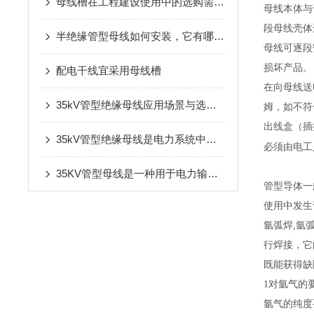
母线槽在工程建设使用中的选购需要注意哪些方面？
母线本体与
段母线壳体
半绝缘管型母线如何安装，它有哪些优势
母线可逐段
损坏产品。
配电干线宜采用母线槽
在向母线送
35kV管型绝缘母线应用场景与选型考量
姆，如不符
出线盒（插
35kV管型绝缘母线是电力系统中重要的输电设备
必须由电工
35KV管型母线是一种用于电力输送和分配的高压电缆系统
管型导体一
使用中发生
氩弧焊,氩
行焊接，它
既能获得缺
1对氩气的
氩气的纯度要