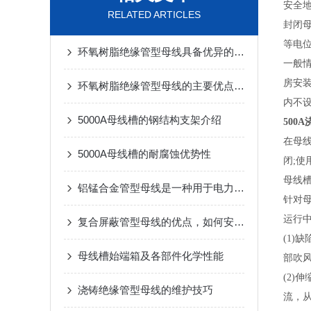
安全
RELATED ARTICLES
封闭
等电
环氧树脂绝缘管型母线具备优异的电气绝缘性能
一般
房安
环氧树脂绝缘管型母线的主要优点是绝缘性能
内不
5000A母线槽的钢结构支架介绍
500
在母
5000A母线槽的耐腐蚀优势性
闭;使
母线
铝锰合金管型母线是一种用于电力传输和配电系统的高效导电材料
针对
运行
复合屏蔽管型母线的优点，如何安装管型母线
(1
母线槽始端箱及各部件化学性能
部吹
(2
浇铸绝缘管型母线的维护技巧
流，