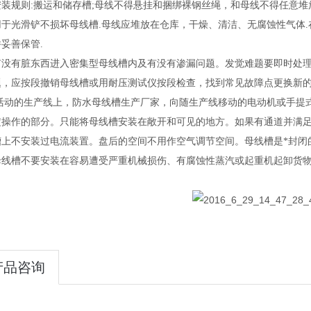
安装规则:搬运和储存槽;母线不得悬挂和捆绑裸钢丝绳，和母线不得任意堆
用于光滑铲不损坏母线槽.母线应堆放在仓库，干燥、清洁、无腐蚀性气体
妥善保管.
有没有脏东西进入密集型母线槽内及有没有渗漏问题。发觉难题要即时处
题，应按段撤销母线槽或用耐压测试仪按段检查，找到常见故障点更换新
活动的生产线上，防水母线槽生产厂家，向随生产线移动的电动机或手提式
定操作的部分。只能将母线槽安装在敞开和可见的地方。如果有通道并满
槽上不安装过电流装置。盘后的空间不用作空气调节空间。母线槽是*封闭
母线槽不要安装在容易遭受严重机械损伤、有腐蚀性蒸汽或起重机起卸货
产品咨询