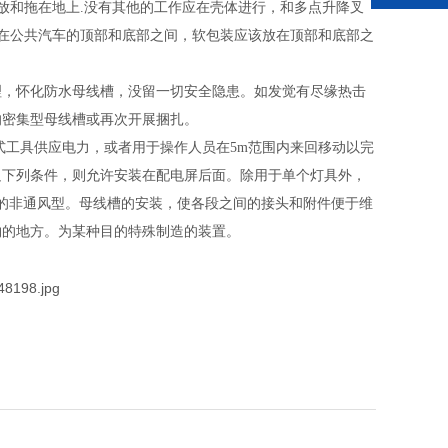
放和拖在地上.没有其他的工作应在壳体进行，和多点升降叉
.在公共汽车的顶部和底部之间，软包装应该放在顶部和底部之
理，怀化防水母线槽，没留一切安全隐患。如发觉有尽缘热击
的密集型母线槽或再次开展捆扎。
工具供应电力，或者用于操作人员在5m范围内来回移动以完
足下列条件，则允许安装在配电屏后面。除用于单个灯具外，
的非通风型。母线槽的安装，使各段之间的接头和附件便于维
物的地方。为某种目的特殊制造的装置。