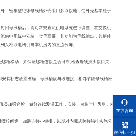
另外，密集型绝缘母线槽外壳采用多点接地，使外壳基本处于
用封闭母线槽后，需对常规直流供电系统进行调整：在交换机
直流供电系统中安装一架母联屏，其功能为母线输出，其柜体
流列头柜取电均引自本机房内的直流分屏。
壳螺栓松动，并保证螺栓连接是否可靠;检查母线插头接口关
和安装标志放置准确，母线槽段与段连接，相邻节段母线槽应
值班员加强巡检，做好连续测温工作，安装一台临时排风扇，外
在线咨询
每对螺栓间逐一加装连接小铝排，以期对内藏式跨接铝排实施分
电话
微信扫一扫