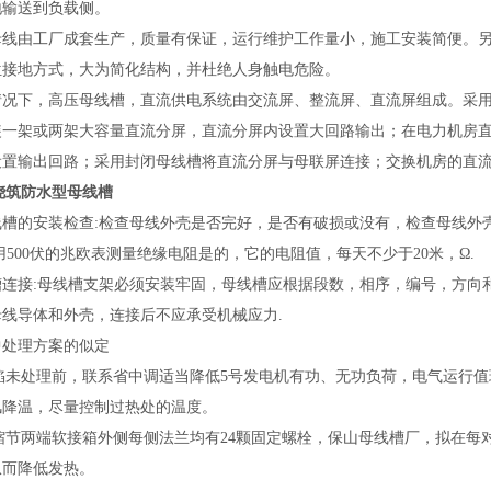
地输送到负载侧。
母线由工厂成套生产，质量有保证，运行维护工作量小，施工安装简便。
位接地方式，大为简化结构，并杜绝人身触电危险。
情况下，高压母线槽，直流供电系统由交流屏、整流屏、直流屏组成。采
装一架或两架大容量直流分屏，直流分屏内设置大回路输出；在电力机房
设置输出回路；采用封闭母线槽将直流分屏与母联屏连接；交换机房的直
A浇筑防水型母线槽
线槽的安装检查:检查母线外壳是否完好，是否有破损或没有，检查母线外
用500伏的兆欧表测量绝缘电阻是的，它的电阻值，每天不少于20米，Ω.
槽连接:母线槽支架必须安装牢固，母线槽应根据段数，相序，编号，方向
母线导体和外壳，连接后不应承受机械应力.
中处理方案的似定
)缺陷未处理前，联系省中调适当降低5号发电机有功、无功负荷，电气运行
风降温，尽量控制过热处的温度。
)伸缩节两端软接箱外侧每侧法兰均有24颗固定螺栓，保山母线槽厂，拟在
从而降低发热。