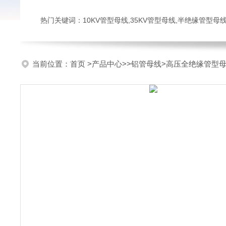
热门关键词：10KV管型母线,35KV管型母线,半绝缘管型母
当前位置：
首页
>
产品中心
>>
铝管母线
>高压全绝缘管型母线