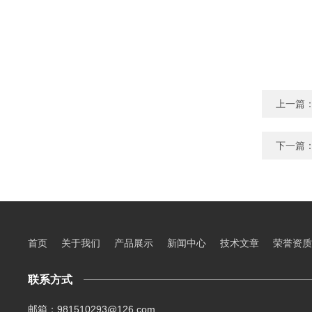
上一篇
下一篇
首页
关于我们
产品展示
新闻中心
技术文章
荣誉资质
联系方式
邮箱：981510293@126.com