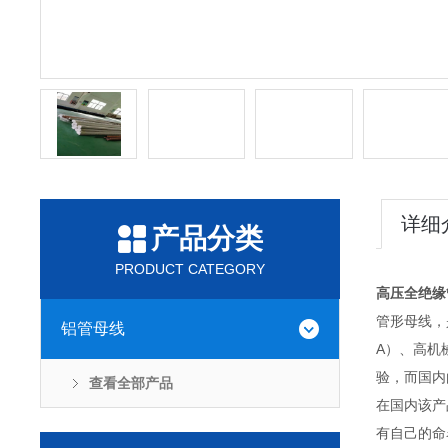
详细
产品分类
PRODUCT CATEGORY
高压全绝缘管
管形母线，
铝管母线
A）、高机
验，而国内
查看全部产品
在国内该产
有自己的命