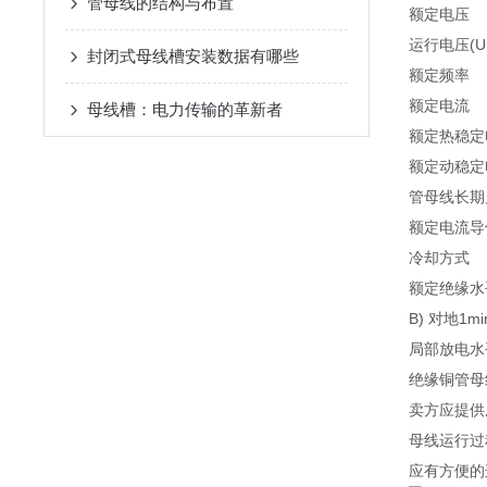
管母线的结构与布置
额定电
运行电压(
封闭式母线槽安装数据有哪些
额定频
额定电
母线槽：电力传输的革新者
额定热稳定
额定动稳定
管母线长期
额定电流
冷却
额定绝缘水平
B) 对地
局部放电水
绝缘铜管母线
卖方应提供
母线运行过
应有方便的