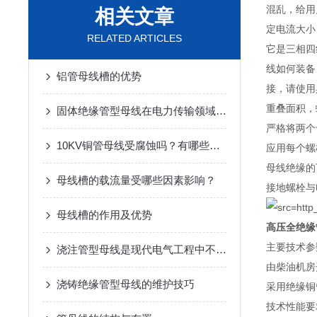
混乱，给用
相关文章
定电流大小
RELATED ARTICLES
它是三相四
线如何装备
铝管母线槽的优势
接，请使用
重叠面积，
固体绝缘管型母线在电力传输领域中展现出了综合优势
严格将两个
10KV铜管母线受腐蚀吗？有哪些受腐蚀种类？
应用每个螺
母线绝缘的
母线槽的载流量受哪些因素影响？
接地螺栓与
母线槽的作用及优势
高压全绝缘管
主要技术参
浇注管型母线是现代电气工程中不可少的一部分
由柴油机房
浇铸绝缘管型母线的维护技巧
采用绝缘铜管
技术性能要