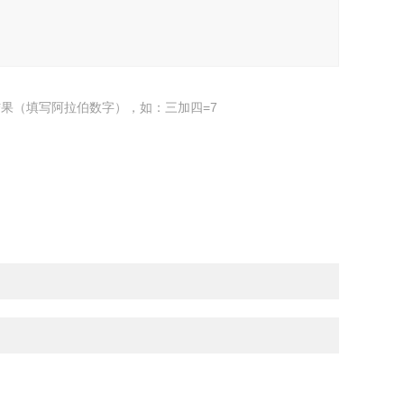
果（填写阿拉伯数字），如：三加四=7