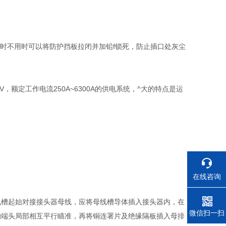
平时不用时可以将防护挡板拉闭并加铅f锁死，防止插口处灰尘
，额定工作电流250A~6300A的供电系统，^大的特点是运
在线咨询
线槽起始对接接头器母线，应将母线槽导体插入接头器内，在
电话
微信扫一扫
的端头局部相互平行瞄准，再将铜连署片及绝缘隔板插入母排