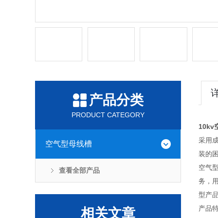
产品分类
PRODUCT CATEGORY
10k
采用
空气型母线槽
装的
空气型
查看全部产品
务，
型产
产品
相关文章