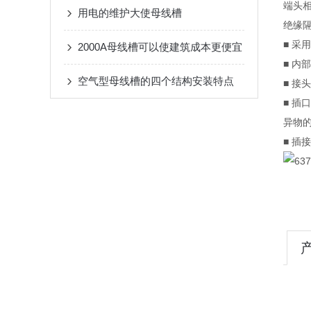
端头
用电的维护大使母线槽
绝缘
■ 
2000A母线槽可以使建筑成本更便宜
■ 
空气型母线槽的四个结构安装特点
■ 接
■ 
异物
■ 