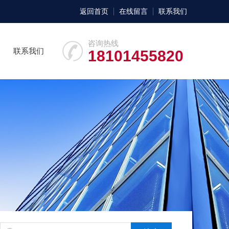
返回首页
在线留言
联系我们
咨询热线
联系我们
18101455820