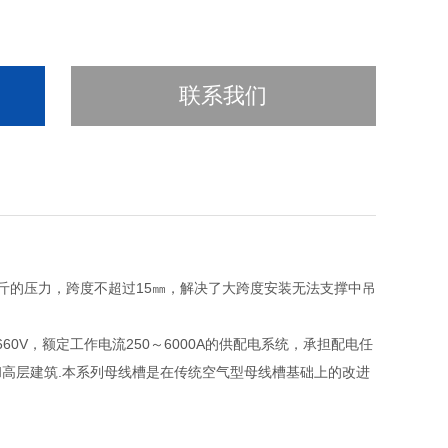
联系我们
斤的压力，跨度不超过15㎜，解决了大跨度安装无法支撑中吊
0V，额定工作电流250～6000A的供配电系统，承担配电任
高层建筑.本系列母线槽是在传统空气型母线槽基础上的改进