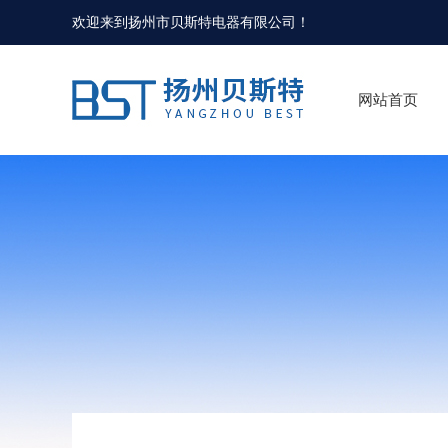
欢迎来到
扬州市贝斯特电器有限公司
！
网站首页