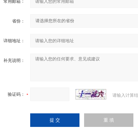
常用邮箱：
省份：
详细地址：
补充说明：
验证码：
请输入计算结