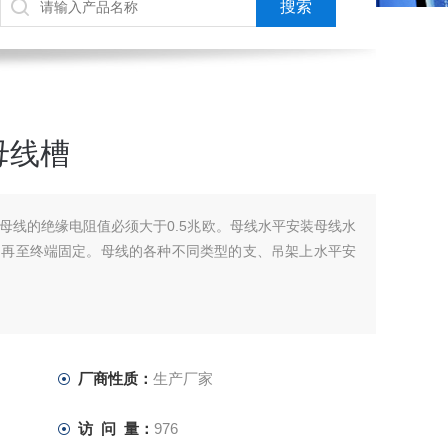
母线槽
母线的绝缘电阻值必须大于0.5兆欧。母线水平安装母线水
定再至终端固定。母线的各种不同类型的支、吊架上水平安
厂商性质：
生产厂家
访 问 量：
976