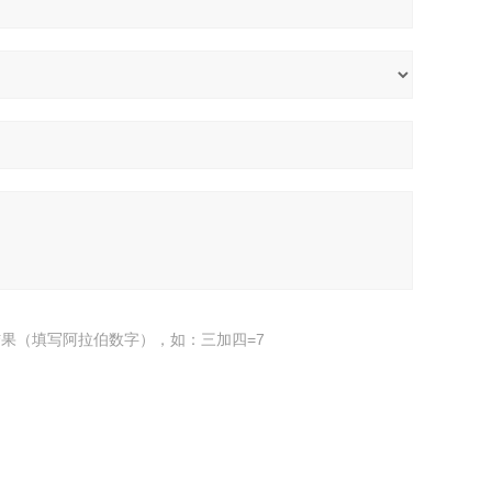
果（填写阿拉伯数字），如：三加四=7