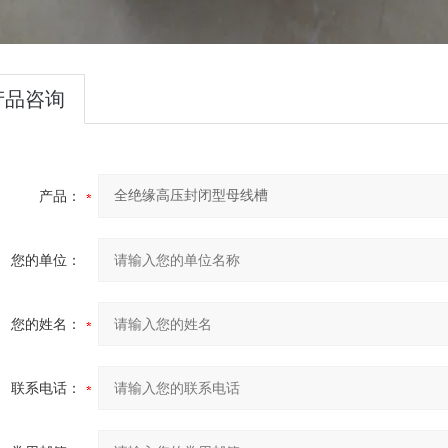
产品咨询
产品：
您的单位：
您的姓名：
联系电话：