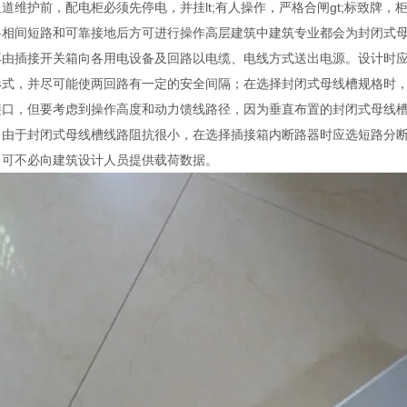
道维护前，配电柜必须先停电，并挂lt;有人操作，严格合闸gt;标致牌
将相间短路和可靠接地后方可进行操作高层建筑中建筑专业都会为封闭式母
再由插接开关箱向各用电设备及回路以电缆、电线方式送出电源。设计时
形式，并尽可能使两回路有一定的安全间隔；在选择封闭式母线槽规格时
接口，但要考虑到操作高度和动力馈线路径，因为垂直布置的封闭式母线
；由于封闭式母线槽线路阻抗很小，在选择插接箱内断路器时应选短路分
，可不必向建筑设计人员提供载荷数据。