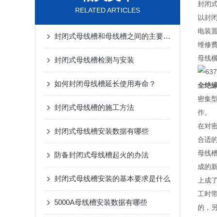
封闭
RELATED ARTICLES
以封
电装
封闭式母线槽和母线槽之间的主要区别是什么？
维修
母线
封闭式母线槽检测与安装
如何封闭母线槽延长使用寿命？
全绝
密集
封闭式母线槽的施工方法
作。
在对
封闭式母线槽安装数据有哪些
合适
母线槽
防备封闭式母线槽起火的办法
成的新
封闭式母线槽安装的基本要求是什么
上成
工时
5000A母线槽安装数据有哪些
的，