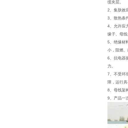
缆夹层。
2、集肤效
3、散热条
4、允许应
缘子、母线
5、绝缘材
小，阻燃、
6、抗电器
力。
7、不受环
障，运行具
8、母线架
9、产品一