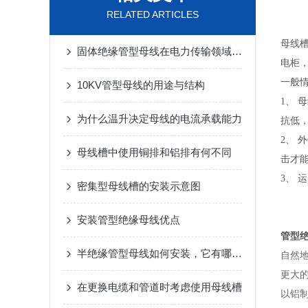
RELATED ARTICLES
母线
固体绝缘管型母线在电力传输领域中展现出了综合优势
电柜
一般
10KV管型母线的用途与结构
1、
为什么温升决定母线的电流承载能力
抗低
2、
母线槽中使用铜排和铝排有何不同
击才
3、 
密集型母线槽的安装示意图
安装管型绝缘母线优点
管型
半绝缘管型母线如何安装，它有哪些优势
自然
更大
在更换电缆和管道时考虑使用母线槽
以铝