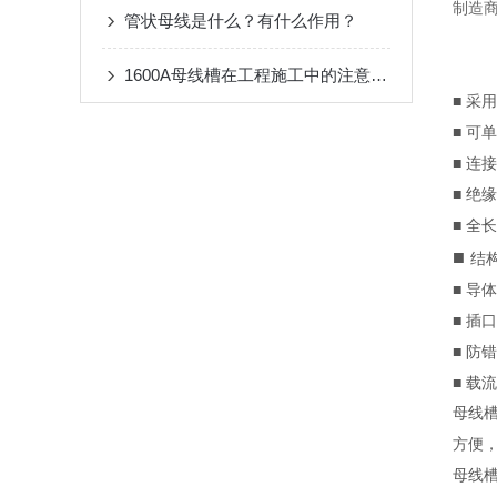
制造
管状母线是什么？有什么作用？
1600A母线槽在工程施工中的注意事项
■ 
■ 
■ 连
■ 绝
■ 全
■
结
■ 导
■ 插
■ 防
■ 载
母线
方便
母线