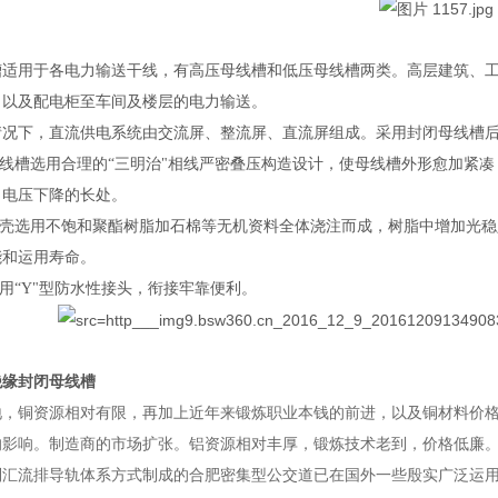
槽适用于各电力输送干线，有高压母线槽和低压母线槽两类。高层建筑、
，以及配电柜至车间及楼层的电力输送。
情况下，直流供电系统由交流屏、整流屏、直流屏组成。采用封闭母线槽
 母线槽选用合理的“三明治"相线严密叠压构造设计，使母线槽外形愈加紧
，电压下降的长处。
 外壳选用不饱和聚酯树脂加石棉等无机资料全体浇注而成，树脂中增加光
能和运用寿命。
运用“Y"型防水性接头，衔接牢靠便利。
绝缘封闭母线槽
地，铜资源相对有限，再加上近年来锻炼职业本钱的前
进，以及铜材料价
的影响。制造商的市场扩张。铝资源相对丰厚，锻炼技术老到，价格低廉
制汇流排导轨体系方式制成的合肥密集型公交道已在国外一些殷实广泛运