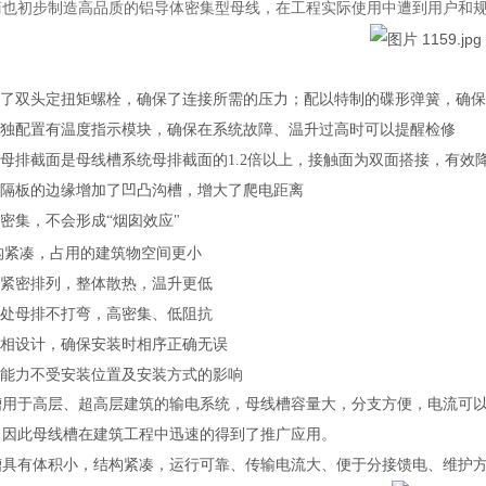
商也初步制造高品质的铝导体密集型母线，在工程实际使用中遭到用户和
采用了双头定扭矩螺栓，确保了连接所需的压力；配以特制的碟形弹簧，确
可单独配置有温度指示模块，确保在系统故障、温升过高时可以提醒检修
接母排截面是母线槽系统母排截面的1.2倍以上，接触面为双面搭接，有效
缘隔板的边缘增加了凹凸沟槽，增大了爬电距离
长密集，不会形成“烟囱效应"
构紧凑，占用的建筑物空间更小
体紧密排列，整体散热，温升更低
口处母排不打弯，高密集、低阻抗
错相设计，确保安装时相序正确无误
流能力不受安装位置及安装方式的影响
槽用于高层、超高层建筑的输电系统，母线槽容量大，分支方便，电流可以达
，因此母线槽在建筑工程中迅速的得到了推广应用。
槽具有体积小，结构紧凑，运行可靠、传输电流大、便于分接馈电、维护