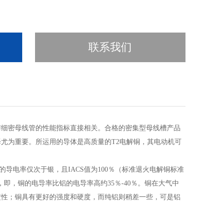
联系我们
与细密母线管的性能指标直接相关。合格的密集型母线槽产品
尤为重要。所运用的导体是高质量的T2电解铜，其电动机可
3；铜的导电率仅次于银，且IACS值为100％（标准退火电解铜标准
59％，即，铜的电导率比铝的电导率高约35％-40％。铜在大气中
定性；铜具有更好的强度和硬度，而纯铝则稍差一些，可是铝
。