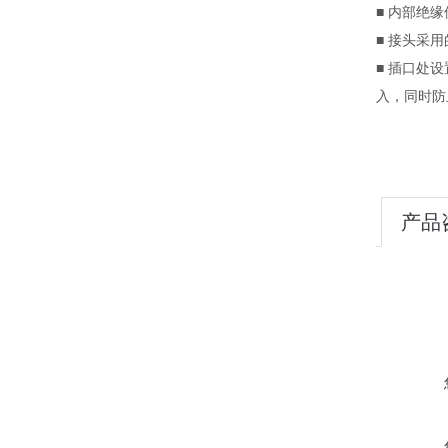
■ 内部绝
■ 接头采
■ 插口处
入，同时
产品