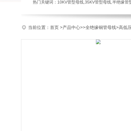
热门关键词：10KV管型母线,35KV管型母线,半绝缘
当前位置：
首页
>
产品中心
>>
全绝缘铜管母线
>高低