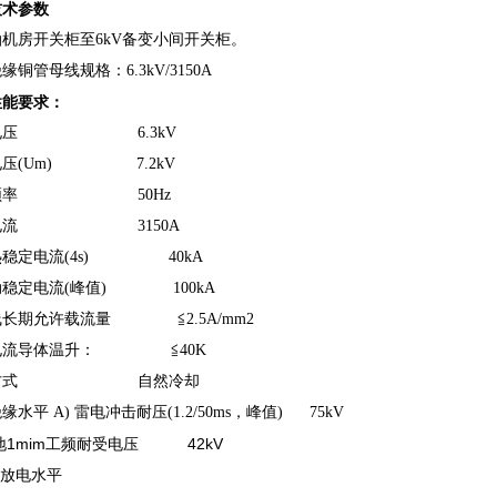
技术参数
机房开关柜至6kV备变小间开关柜。
缘铜管母线规格：6.3kV/3150A
性能要求：
电压 6.3kV
电压(Um) 7.2kV
定频率 50Hz
定电流 3150A
热稳定电流(4s) 40kA
动稳定电流(峰值) 100kA
线长期允许载流量 ≦2.5A/mm2
电流导体温升： ≦40K
却方式 自然冷却
缘水平 A) 雷电冲击耐压(1.2/50ms，峰值) 75kV
对地1mim工频耐受电压 42kV
放电水平