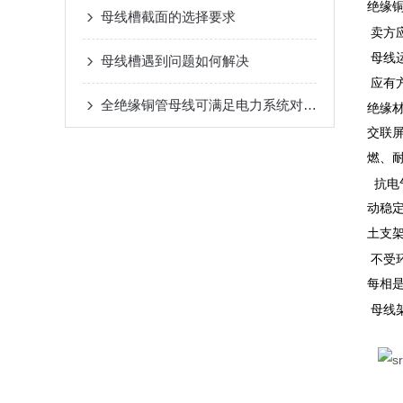
绝缘铜
母线槽截面的选择要求
卖方
母线
母线槽遇到问题如何解决
应有
全绝缘铜管母线可满足电力系统对大电流传输的要求
绝缘
交联屏
燃、耐
抗电
动稳定
土支
不受
每相
母线