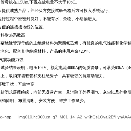
管母线在1.5Um/下视在放电量不大于10pC。
应提供成熟产品，并经买方交接试验合格后方可投入系统运行。
运行过程中应密封良好，不能有水、杂物、小动物进入。
方便的连接接地线的位置。
材料耐热系数高
蔽绝缘管形母线的主绝缘材料为聚四氟乙烯，有优良的电气性能和化学稳定
老化、配合其他绝缘材料，产品的使用寿命≧20年。
气震动能力强
试验结果表明，电压10kV、额定电流4000A的铜质管母，可承受63k
架上，取消穿墙套管和支柱绝缘子，具有较强的抗震动能力。
环境干扰，可靠性高
是封闭式屏蔽绝缘，内部无凝露产生，且消除了外界潮气，灰尘以及外物
架构简明、布置清晰、安装方便、维护工作量少。