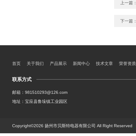
上一篇
下一篇
首页
关于我们
产品展示
新闻中心
技术文章
荣誉资质
联系方式
邮箱：981510293@126.com
地址：宝应县鲁垛镇工业园区
Copyright©2026 扬州市贝斯特电器有限公司 All Right Reserve