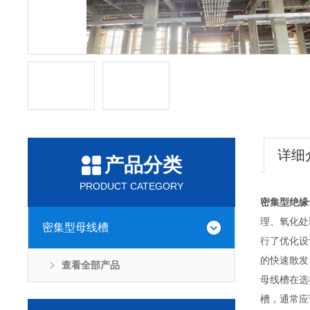
详细
产品分类
PRODUCT CATEGORY
密集型绝缘
理、氧化处
密集型母线槽
行了优化设
的快速散发
查看全部产品
母线槽在选
槽，通常应