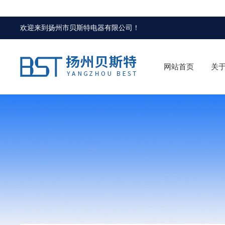
欢迎来到
扬州市贝斯特电器有限公司
！
网站首页
关