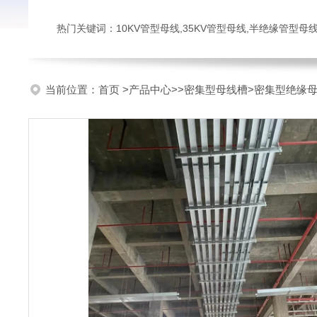
热门关键词：10KV管型母线,35KV管型母线,半绝缘管型母
当前位置：
首页
>
产品中心
>>
密集型母线槽
>密集型绝缘