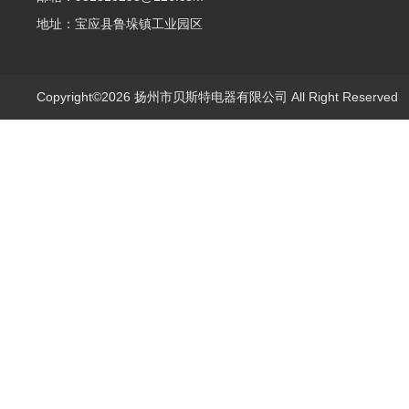
地址：宝应县鲁垛镇工业园区
Copyright©2026 扬州市贝斯特电器有限公司 All Right Reserve