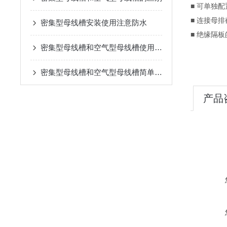
■ 可单独
■ 连接母
密集型母线槽安装使用注意防水
■ 绝缘隔
密集型母线槽和空气型母线槽使用有何区别？
密集型母线槽和空气型母线槽简单对比
产品