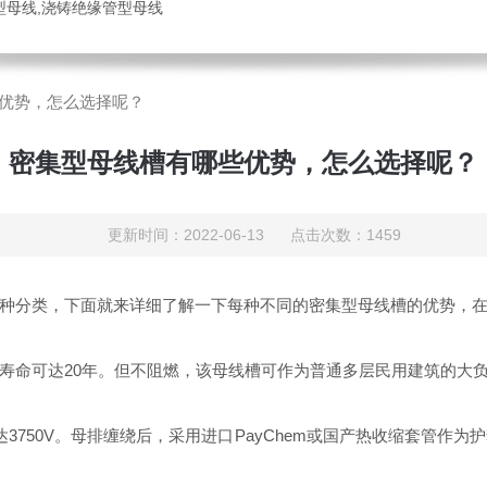
管型母线,浇铸绝缘管型母线
优势，怎么选择呢？
密集型母线槽有哪些优势，怎么选择呢？
更新时间：2022-06-13 点击次数：1459
种分类，下面就来详细了解一下每种不同的密集型母线槽的优势，
寿命可达20年。但不阻燃，该母线槽可作为普通多层民用建筑的大
750V。母排缠绕后，采用进口PayChem或国产
热收缩套管作为护