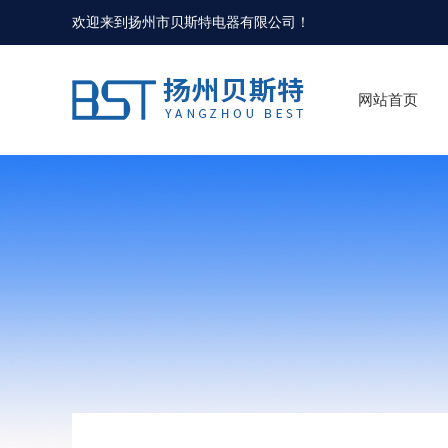
欢迎来到
扬州市贝斯特电器有限公司
！
网站首页