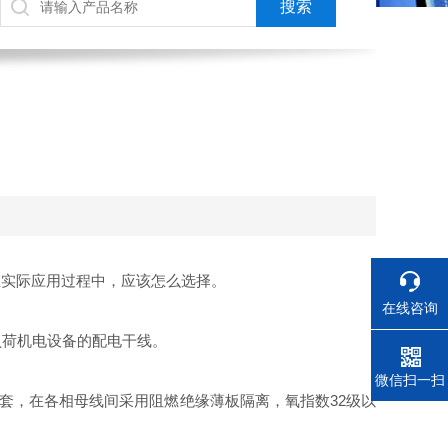
在实际应用过程中，应该怎么选择。
在线咨询
负荷机电设备的配电干线。
电话
微信扫一扫
套，在各相母线间采用阻燃绝缘薄板隔离，氧指数32级以