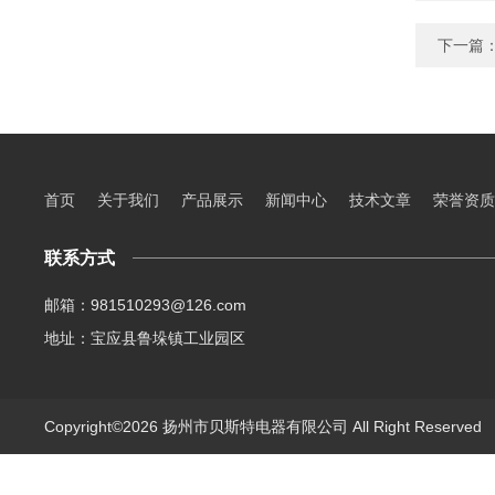
下一篇
首页
关于我们
产品展示
新闻中心
技术文章
荣誉资质
联系方式
邮箱：981510293@126.com
地址：宝应县鲁垛镇工业园区
Copyright©2026 扬州市贝斯特电器有限公司 All Right Reserve