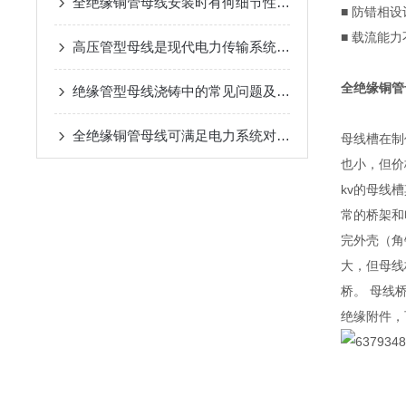
全绝缘铜管母线安装时有何细节性的工艺要求？
■ 防错相
■ 载流能
高压管型母线是现代电力传输系统中的一种关键设备
全绝缘铜管
绝缘管型母线浇铸中的常见问题及解决方案
全绝缘铜管母线可满足电力系统对大电流传输的要求
母线槽在制
也小，但价
kv的母线
常的桥架和
完外壳（角
大，但母线
桥。 母线
绝缘附件，