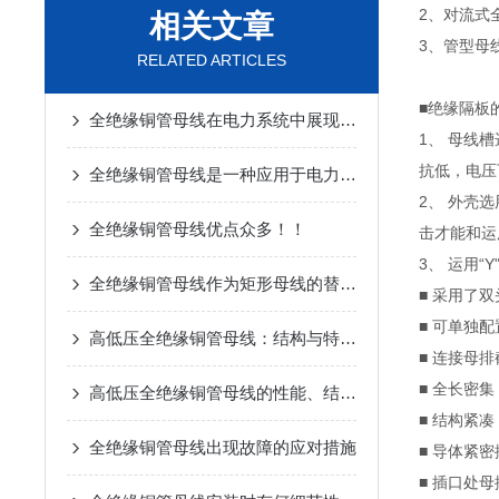
2、对流式
相关文章
3、管型母
RELATED ARTICLES
■绝缘隔板
全绝缘铜管母线在电力系统中展现出了巨大优势
1、 母线
抗低，电压
全绝缘铜管母线是一种应用于电力系统中高电压等级的电气设备
2、 外壳
全绝缘铜管母线优点众多！！
击才能和运
3、 运用
全绝缘铜管母线作为矩形母线的替代品
■ 采用了
■ 可单独
高低压全绝缘铜管母线：结构与特点深度解析
■ 连接母
■ 全长密集
高低压全绝缘铜管母线的性能、结构与技术优势
■ 结构紧
全绝缘铜管母线出现故障的应对措施
■ 导体紧
■ 插口处