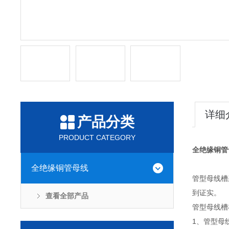
详细
产品分类
PRODUCT CATEGORY
全绝缘铜管
全绝缘铜管母线
管型母线槽
到证实。
查看全部产品
管型母线槽
1、管型母