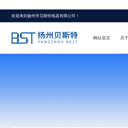
欢迎来到
扬州市贝斯特电器有限公司
！
网站首页
关