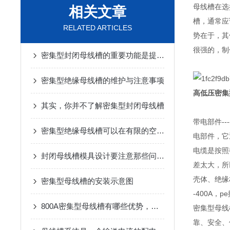
母线槽在选
相关文章
槽，通常应
RELATED ARTICLES
势在于，其
很强的，制
密集型封闭母线槽的重要功能是提升供电可靠性
密集型绝缘母线槽的维护与注意事项
高低压密集
其实，你并不了解密集型封闭母线槽
带电部件-
密集型绝缘母线槽可以在有限的空间内容纳更多的导线
电部件，它
电缆是按照
封闭母线槽模具设计要注意那些问题?
差太大，所
壳体、绝缘
密集型母线槽的安装示意图
-400A
800A密集型母线槽有哪些优势，怎么选择呢？
密集型母线
靠、安全、