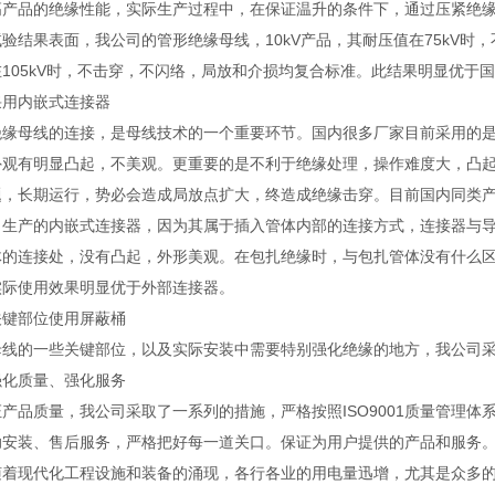
高产品的绝缘性能，实际生产过程中，在保证温升的条件下，通过压紧绝
验结果表面，我公司的管形绝缘母线，10kV产品，其耐压值在75kV时
105kV时，不击穿，不闪络，局放和介损均复合标准。此结果明显优于
采用内嵌式连接器
绝缘母线的连接，是母线技术的一个重要环节。国内很多厂家目前采用的
外观有明显凸起，不美观。更重要的是不利于绝缘处理，操作难度大，凸
题，长期运行，势必会造成局放点扩大，终造成绝缘击穿。目前国内同类
司生产的内嵌式连接器，因为其属于插入管体内部的连接方式，连接器与
体的连接处，没有凸起，外形美观。在包扎绝缘时，与包扎管体没有什么
实际使用效果明显优于外部连接器。
关键部位使用屏蔽桶
母线的一些关键部位，以及实际安装中需要特别强化绝缘的地方，我公司
强化质量、强化服务
证产品质量，我公司采取了一系列的措施，严格按照ISO9001质量管理
助安装、售后服务，严格把好每一道关口。保证为用户提供的产品和服务
随着现代化工程设施和装备的涌现，各行各业的用电量迅增，尤其是众多