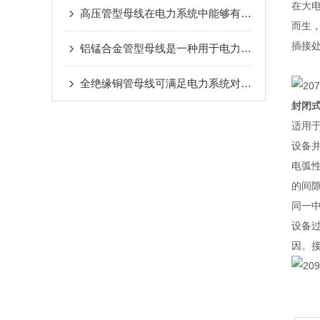
在大
高压管型母线在电力系统中能够有效地防止电击穿和电弧闪络等现象
而生
插接
铝锰合金管型母线是一种用于电力传输和配电系统的高效导电材料
全绝缘铜管母线可满足电力系统对大电流传输的要求
封闭
适用
设备
电弧
的间
同一
设备
因。