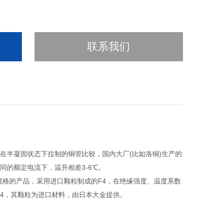
联系我们
在半凝固状态下拉制的铜管比较，国内大厂(比如洛铜)生产的
同的额定电流下，温升相差3-6℃。
规格的产品，采用进口颗粒制成的F4，在绝缘强度、温度系数
F4，其颗粒为进口材料，由日本大金提供。