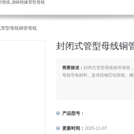
管型母线,浇铸绝缘管型母线
式管型母线铜管母线
封闭式管型母线铜
简要描述：
封闭式管型母线铜管母线
母线导电材料，是传统钢芯铝绞线、槽
产品型号：
更新时间：
2025-11-07