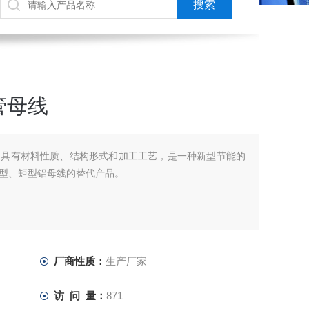
管母线
，具有材料性质、结构形式和加工工艺，是一种新型节能的
型、矩型铝母线的替代产品。
厂商性质：
生产厂家
访 问 量：
871