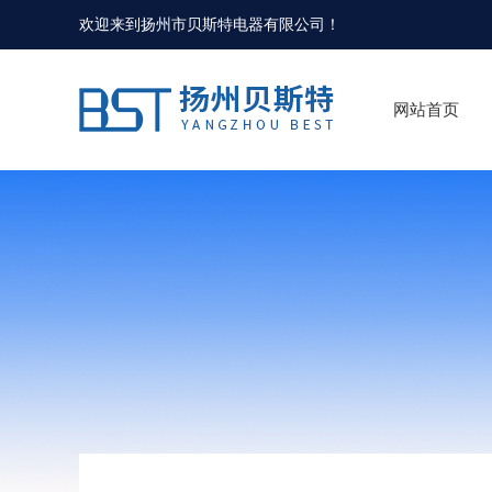
欢迎来到
扬州市贝斯特电器有限公司
！
网站首页