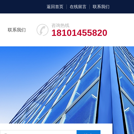
返回首页
在线留言
联系我们
咨询热线
联系我们
18101455820