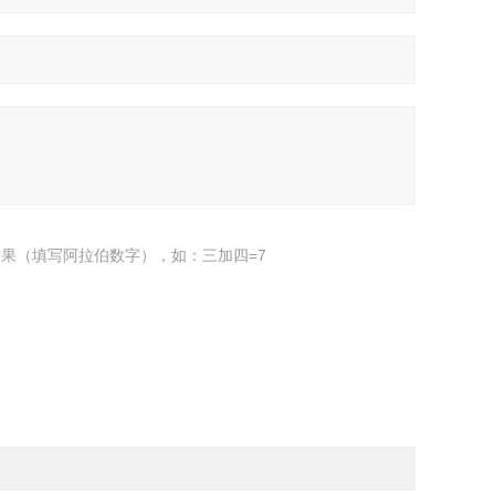
果（填写阿拉伯数字），如：三加四=7