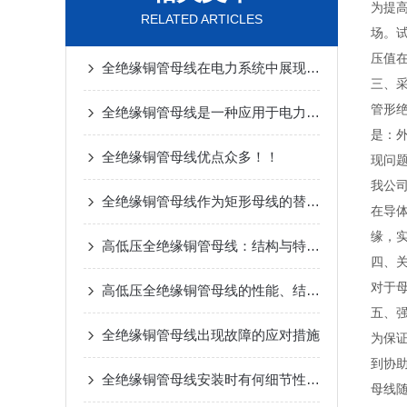
为提
RELATED ARTICLES
场。试
压值在
全绝缘铜管母线在电力系统中展现出了巨大优势
三、
管形
全绝缘铜管母线是一种应用于电力系统中高电压等级的电气设备
是：
全绝缘铜管母线优点众多！！
现问
我公
全绝缘铜管母线作为矩形母线的替代品
在导
缘，
高低压全绝缘铜管母线：结构与特点深度解析
四、
对于
高低压全绝缘铜管母线的性能、结构与技术优势
五、
全绝缘铜管母线出现故障的应对措施
为保
到协
全绝缘铜管母线安装时有何细节性的工艺要求？
母线