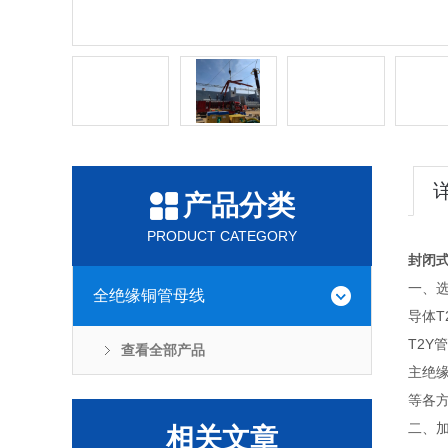
产品分类
PRODUCT CATEGORY
封闭
一、
全绝缘铜管母线
导体
T2Y
查看全部产品
主绝
等各
二、
相关文章