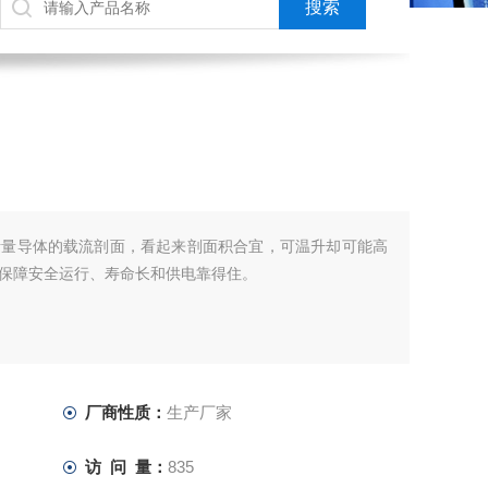
考量导体的载流剖面，看起来剖面积合宜，可温升却可能高
保障安全运行、寿命长和供电靠得住。
厂商性质：
生产厂家
访 问 量：
835