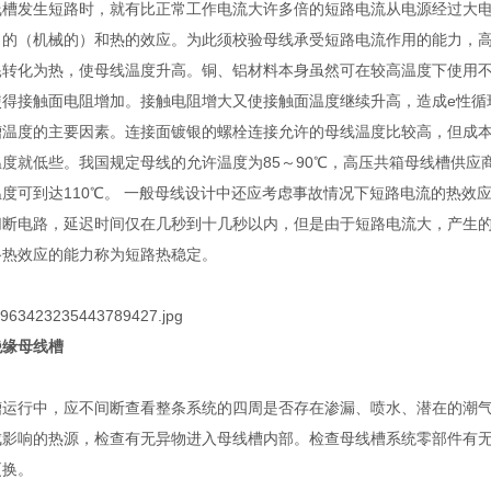
线槽发生短路时，就有比正常工作电流大许多倍的短路电流从电源经过大电
力的（机械的）和热的效应。为此须校验母线承受短路电流作用的能力，高
耗转化为热，使母线温度升高。铜、铝材料本身虽然可在较高温度下使用
使得接触面电阻增加。接触电阻增大又使接触面温度继续升高，造成e性循
槽温度的主要因素。连接面镀银的螺栓连接允许的母线温度比较高，但成
度就低些。我国规定母线的允许温度为85～90℃，高压共箱母线槽供应
温度可到达110℃。 一般母线设计中还应考虑事故情况下短路电流的热效
切断电路，延迟时间仅在几秒到十几秒以内，但是由于短路电流大，产生
路热效应的能力称为短路热稳定。
绝缘母线槽
槽运行中，应不间断查看整条系统的四周是否存在渗漏、喷水、潜在的潮
成影响的热源，检查有无异物进入母线槽内部。检查母线槽系统零部件有
更换。