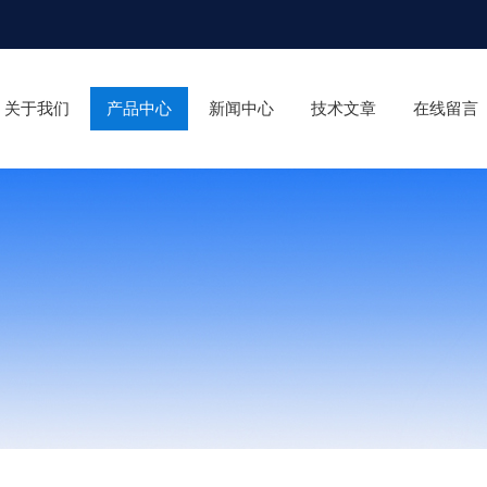
关于我们
产品中心
新闻中心
技术文章
在线留言