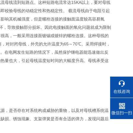
流母线流到短路点。这种短路电流常达15KA以上，要对母线
即校验母线的动稳定性和热稳定性。 载流母线由于电阻引起
不影响其机械强度，但是螺栓连接的接触面温度较高容易氧
环，导致接触部分损坏。因此电接触面的氧化问题就成为限制
本很高，一般采用连接面镀锡或镀锌的螺栓连接。这种母线的
商，对封闭母线，外壳的允许温度为65～70℃。采用焊接时，
应。在电网发生短路的情况下，虽然保护继电器能迅速做出反
的热量也大，引起母线温度短时间的大幅度升高。母线承受这
在线咨询
气源，是否存在对系统构成威胁的重物，以及对母线槽系统温
电话
微信扫一扫
无缺损、锈蚀现象、支架弹簧是否有合适的弹力，发现问题后