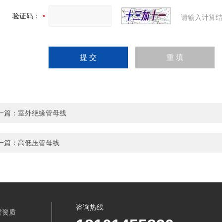
验证码：
请输入计算结
一篇：
室外绝缘管母线
一篇：
高低压管母线
咨询热线
誉资质