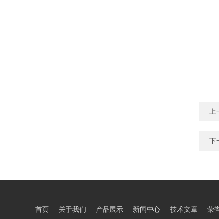
上
下
首页
关于我们
产品展示
新闻中心
技术文章
荣