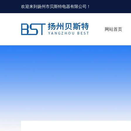
欢迎来到
扬州市贝斯特电器有限公司
！
网站首页