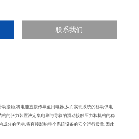
联系我们
动接触,将电能直接传导至用电器,从而实现系统的移动供电.
结构的张力装置决定集电刷与导轨的滑动接触压力和机构的稳
构成分的优劣,将直接影响整个系统设备的安全运行质量,因此