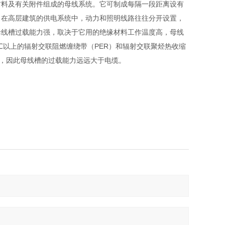
材料及有关附件组成的母线系统。它可制成每隔一段距离设有
。在高层建筑的供电系统中，动力和照明线路往往分开设置，
母线槽过载能力强，取决于它用的绝缘材料工作温度高，母线
0℃以上的辐射交联阻燃缠绕带（PER）和辐射交联聚烃热收缩
价，因此母线槽的过载能力远远大于电缆。