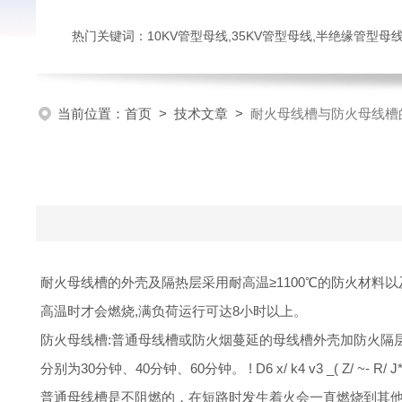
热门关键词：10KV管型母线,35KV管型母线,半绝缘管型母
当前位置：
首页
>
技术文章
>
耐火母线槽与防火母线槽
耐火母线槽的外壳及隔热层采用耐高温≥1100℃的防火材料以及耐
高温时才会燃烧,满负荷运行可达8小时以上。
防火母线槽:普通母线槽或防火烟蔓延的母线槽外壳加防火隔层
分别为30分钟、40分钟、60分钟。
! D6 x/ k4 v3 _( Z/ ~- R/ J* 
普通母线槽是不阻燃的，在短路时发生着火会一直燃烧到其