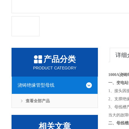
详细
产品分类
PRODUCT CATEGORY
1000A浇
一、变电站
浇铸绝缘管型母线
1、接头因
2、支撑绝
查看全部产品
3、母线槽
当大的故障
二、母线槽
相关文章