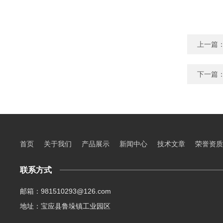
上一篇
下一篇
首页
关于我们
产品展示
新闻中心
技术文章
荣誉资质
联系方式
邮箱：981510293@126.com
地址：宝应县鲁垛镇工业园区