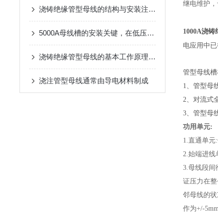
继电维护，
浇铸绝缘管型母线的结构与安装注意事项说明
1000A浇
5000A母线槽的安装关键，在低压中的应用
电应用中已
浇铸绝缘管型母线的基本工作原理解析
管型母线槽
浇注管型母线通常由导电材料制成
1、管型母
2、对流式
3、管型母
功用单元:
1.直通单
2.始端进
3.母线段
证压力在整
邻母线的状
作为+/-5