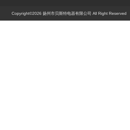
Copyright©2026 扬州市贝斯特电器有限公司 All Right Reserve