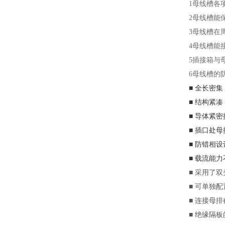
1母线槽各项功
2母线槽能
3母线槽在
4母线槽能接
5插接箱与
6母线槽的防
■ 全长密
■ 结构紧
■ 导体紧
■ 插口处
■ 防错相
■ 载流能
■ 采用了
■ 可单独
■ 连接母
■ 绝缘隔