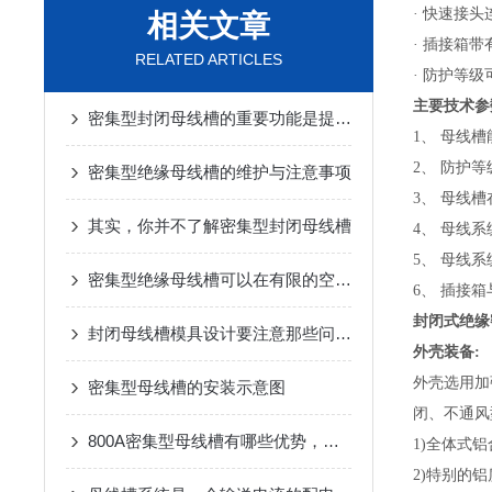
· 快速接
相关文章
· 插接箱
RELATED ARTICLES
· 防护等级
主要技术参
密集型封闭母线槽的重要功能是提升供电可靠性
1、 母线
2、 防护等
密集型绝缘母线槽的维护与注意事项
3、 母线
其实，你并不了解密集型封闭母线槽
4、 母线系
5、 母线
密集型绝缘母线槽可以在有限的空间内容纳更多的导线
6、 插接
封闭式绝缘
封闭母线槽模具设计要注意那些问题?
外壳装备:
外壳选用加
密集型母线槽的安装示意图
闭、不通风
800A密集型母线槽有哪些优势，怎么选择呢？
1)全体式
2)特别的