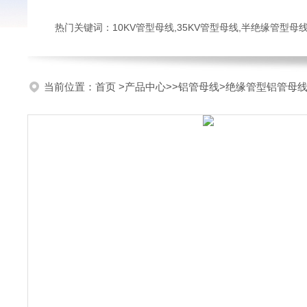
热门关键词：10KV管型母线,35KV管型母线,半绝缘管型母
当前位置：
首页
>
产品中心
>>
铝管母线
>绝缘管型铝管母