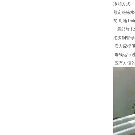
冷却
额定绝缘水平
B) 对地
局部放电
绝缘铜管母线
卖方应提供
母线运行过
应有方便的