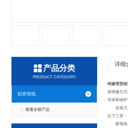
详细
产品分类
PRODUCT CATEGORY
绝缘管型铝
按绝缘方式
铝管母线
导体和保护
在电力系
查看全部产品
以下三类：
硬母线：