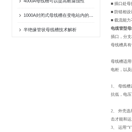
4000A母线槽可以提高耐腐蚀性
■ 插口处
■ 防错相
1000A封闭式母线槽在变电站内的应用注意事项
■ 载流能
电缆管型母
半绝缘管状母线槽技术解析
插口，分支
母线槽具有
母线槽适用
电柜，以及
1、 母线
抗低，电压
2、 外壳
击才能和运
3、 运用