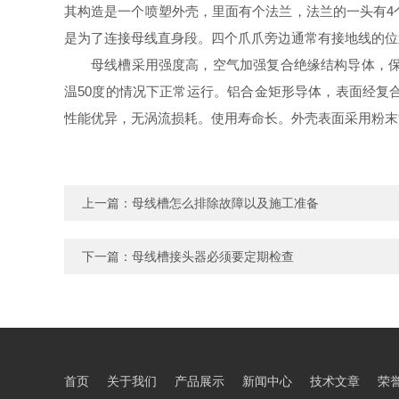
其构造是一个喷塑外壳，里面有个法兰，法兰的一头有4
是为了连接母线直身段。四个爪爪旁边通常有接地线的位
母线槽采用强度高，空气加强复合绝缘结构导体，保
温50度的情况下正常运行。铝合金矩形导体，表面经复
性能优异，无涡流损耗。使用寿命长。外壳表面采用粉末
上一篇：
母线槽怎么排除故障以及施工准备
下一篇：
母线槽接头器必须要定期检查
首页
关于我们
产品展示
新闻中心
技术文章
荣