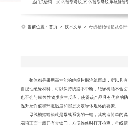
热门关键词：10KV管型母线,35KV管型母线,半绝缘
当前位置：
首页
>
技术文章
>
母线槽始端箱及各部
整体都是采用高性能的绝缘树脂浇筑而成，所以具有
自熄性绝缘材料
，
可以保持线路不中断，绝缘树脂不含卤
也不会与腐蚀性物质发生反应，使得该产品具有优良的防
温升允许值和环境温度和都是决定导体规格的要素。
母线槽始端箱就是母线系统的一端，其构造简单的说
端箱正面一般开有带锁门，方便维修时打开检查，母线槽