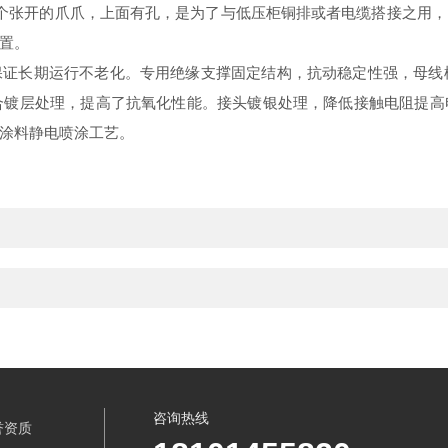
个张开的爪爪，上面有孔，是为了与低压柜铜排或者电缆搭接之用
置。
证长期运行不老化。专用绝缘支撑固定结构，抗动稳定性强，母线
合镀层处理，提高了抗氧化性能。接头镀银处理，降低接触电阻提
涂料静电喷涂工艺。
咨询热线
誉资质