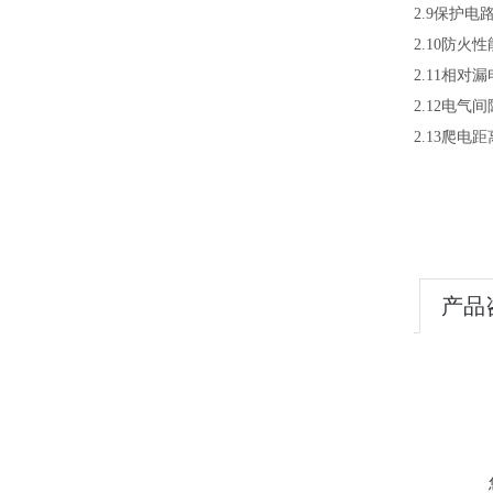
2.9保护电路
2.10防
2.11相对
2.12电气间
2.13爬电距
产品