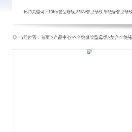
热门关键词：10KV管型母线,35KV管型母线,半绝缘管型母
当前位置：
首页
>
产品中心
>>
全绝缘管型母线
>复合全绝