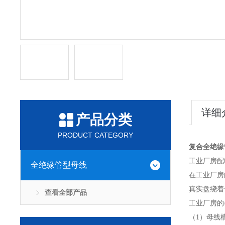
详细
产品分类
PRODUCT CATEGORY
复合全绝缘
工业厂房配
全绝缘管型母线
在工业厂房
真实盘绕着
查看全部产品
工业厂房的
（1）母线