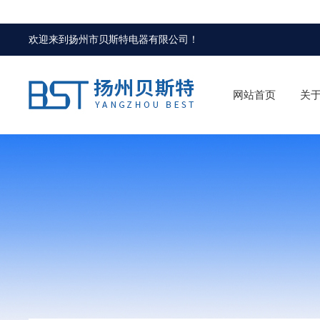
欢迎来到
扬州市贝斯特电器有限公司
！
网站首页
关