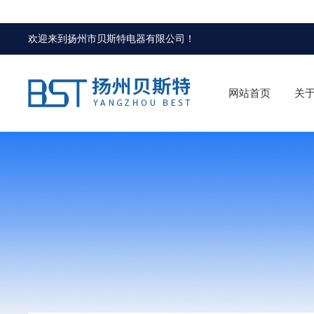
欢迎来到
扬州市贝斯特电器有限公司
！
网站首页
关