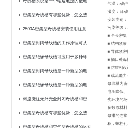
母线槽系统是一个输送电流的配电装置
气温：z高
湿度：日z
密集型母线槽有哪些优势，怎么选择呢？
安装类别：
污染等级：
2500A密集型母线槽安装使用注意防水
■ 全长密
密集型封闭母线槽的工作原理可从三个层面理解
■ 结构紧
■ 导体紧
密集型绝缘母线槽可应用于多种环境中
■ 插口处
■ 防错相
密集型封闭母线槽是一种新型的电路传输方式
■ 载流能
母线槽为密
密集型绝缘母线槽是一种新型的电力输送设备
电压降低、
树脂浇注无外壳全封闭母线槽和密集型母线槽的差异
劣环境的场
多数原材料
密集型母线槽有哪些优势，怎么选择呢？
母排的连接
积，螺栓孔
密集型母线槽和空气型母线槽的区别