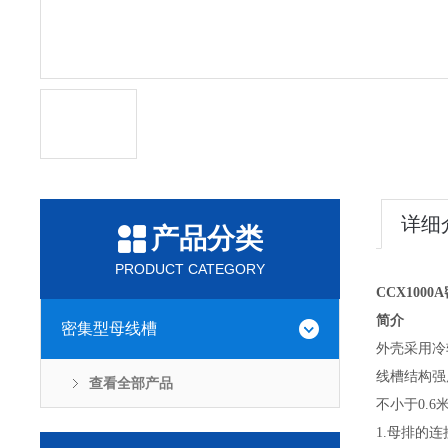
详细
产品分类
PRODUCT CATEGORY
CCX100
简介
密集型母线槽
外壳采用冷
线槽结构强
查看全部产品
不小于0.
1.母排的