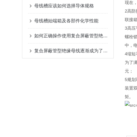
现在
母线槽应该如何选择导体规格
2高防
联接
母线槽始端箱及各部件化学性能
3高压
如何正确操作使用复合屏蔽管型绝缘母线？
螺栓
中，
复合屏蔽管型绝缘母线逐渐成为了电力系统中不可少的一部分
4缩短
为了
元；
5规划
装置
矩。