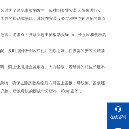
安装时为了避免事故的发生，应找到专业安装人员来进行安
部零件的松动或损坏，其次在安装设备过程中也有许多的事项
头危害，绝缘双面胶条应超出侧板端头5mm，长度应和侧板高
不配，及时退回钣金区打孔并去除毛刺，在设备的安装区域禁
慢调，禁止使用用金属东西、大力猛敲，若母排的相位长度不
它杂物，确保去除悉数杂物后方可盖上盖板，母线侧、盖板螺
充物，所以母线的摆放十分密布，称为“密闭"。
在线咨询