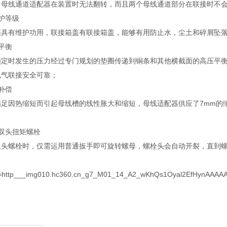
，母线通道适配器在装置时无法翻转，而且两个母线通道部分在联接时不
护等级
箱具有维护功用，联接箱盖有联接箱盖，能够有用防止水，尘土和碎屑坠
平衡
锁定时发生的压力经过专门规划的垫圈传递到铜条和其他横截面的高压平
电气联接安全可靠；
补偿
满足因热缩短而引起母线槽的线性胀大和缩短，母线适配器供应了7mm的
双头扭矩螺栓
双头螺栓时，仅需运用普通扳手即可旋转螺母，螺栓头会自动开裂，直到