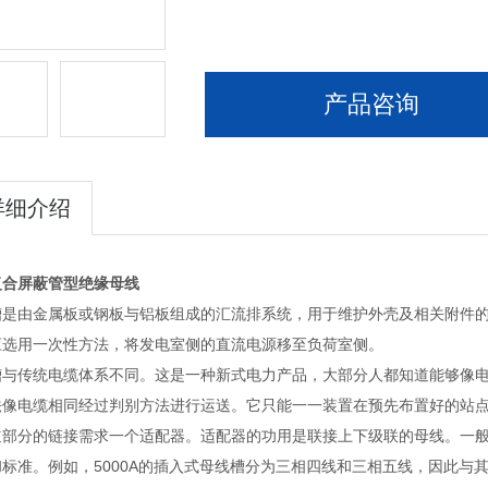
产品咨询
详细介绍
复合屏蔽管型绝缘母线
槽是由金属板或钢板与铝板组成的汇流排系统，用于维护外壳及相关附件
应选用一次性方法，将发电室侧的直流电源移至负荷室侧。
槽与传统电缆体系不同。这是一种新式电力产品，大部分人都知道能够像
法像电缆相同经过判别方法进行运送。它只能一一装置在预先布置好的站
道部分的链接需求一个适配器。适配器的功用是联接上下级联的母线。一
和标准。例如，5000A的插入式母线槽分为三相四线和三相五线，因此与