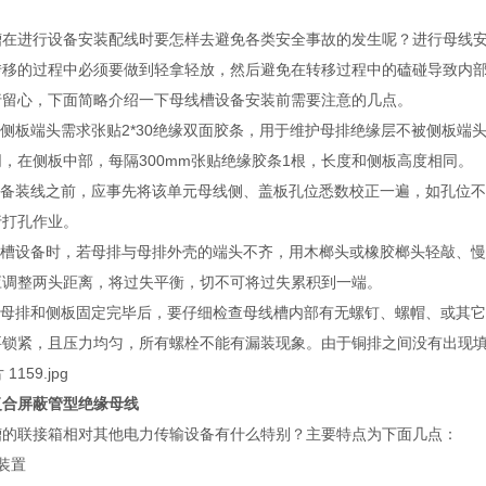
槽在进行设备安装配线时要怎样去避免各类安全事故的发生呢？进行母线
转移的过程中必须要做到轻拿轻放，然后避免在转移过程中的磕碰导致内
行留心，下面简略介绍一下母线槽设备安装前需要注意的几点。
线侧板端头需求张贴2*30绝缘双面胶条，用于维护母排绝缘层不被侧板端
，在侧板中部，每隔300mm张贴绝缘胶条1根，长度和侧板高度相同。
在设备装线之前，应事先将该单元母线侧、盖板孔位悉数校正一遍，如孔位
行打孔作业。
母线槽设备时，若母排与母排外壳的端头不齐，用木榔头或橡胶榔头轻敲、
应调整两头距离，将过失平衡，切不可将过失累积到一端。
在将母排和侧板固定完毕后，要仔细检查母线槽内部有无螺钉、螺帽、或其
要锁紧，且压力均匀，所有螺栓不能有漏装现象。由于铜排之间没有出现填
复合屏蔽管型绝缘母线
槽的联接箱相对其他电力传输设备有什么特别？主要特点为下面几点：
装置