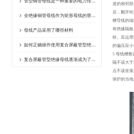
管型铜管母线是一种重要的电力传输设备
道的相邻部
后，翻开衔
全绝缘铜管母线作为矩形母线的替代品
槽导线的端
有绝缘隔板
母线产品采用了哪些材料
栓。应运用
如何正确操作使用复合屏蔽管型绝缘母线？
的偏压应小
5.母线槽
复合屏蔽管型绝缘母线逐渐成为了电力系统中不可少的一部分
隔不该大于
点不该坐落
保护的当地