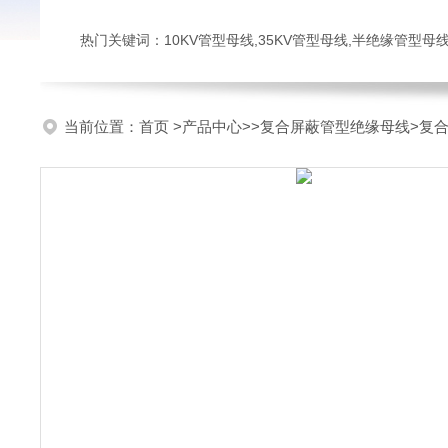
热门关键词：10KV管型母线,35KV管型母线,半绝缘管型母
当前位置：
首页
>
产品中心
>>
复合屏蔽管型绝缘母线
>复