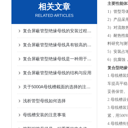
主要性能体
相关文章
1）管型导
RELATED ARTICLES
2）产品采
3）对流散
复合屏蔽管型绝缘母线的安装过程相对简单
4）耐热性
料研究与测试
复合屏蔽管型绝缘母线具有较高的绝缘性能和热稳定性
5）安装占
复合屏蔽管型绝缘母线是一种用于电力传输的重要设备
6）抗腐蚀
复合型绝缘
复合屏蔽管型绝缘母线的结构与应用
1.母线槽
车提高平稳
关于5000A母线槽截面的选择的注意事项
妥善保管。
2.母线槽
浅析管型母线如何选择
3.母线槽
母线槽安装的注意事项
紧，用50
4.母线槽