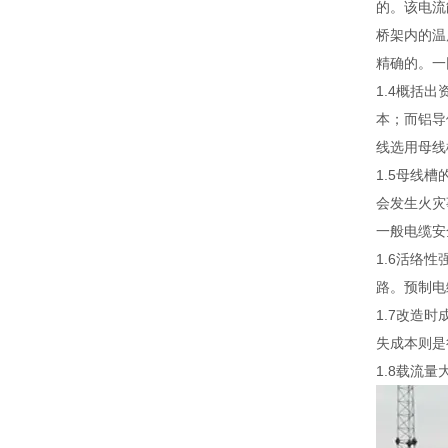
的。该电流
桥架内的温
精确的。一
1.4概括
本；而铝导
线选用母线
1.5母线
会发生火灾
一般电缆安
1.6活络
路。预制电
1.7改造
失成本则是
1.8载流