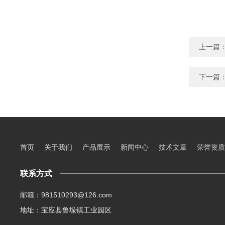
上一篇
下一篇
首页
关于我们
产品展示
新闻中心
技术文章
荣誉资质
联系方式
邮箱：981510293@126.com
地址：宝应县鲁垛镇工业园区