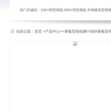
热门关键词：10KV管型母线,35KV管型母线,半绝缘管型母
当前位置：
首页
>
产品中心
>>
密集型母线槽
>500A密集型