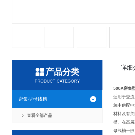
详细
产品分类
PRODUCT CATEGORY
500A密集
适用于交流
密集型母线槽
筑中供配电
材料及有关
查看全部产品
槽。在高层
母线槽一般