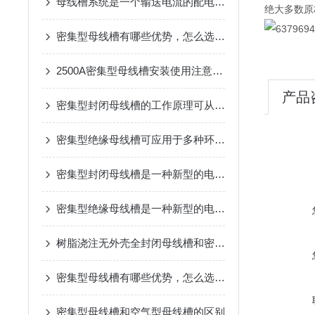
母线槽系统是一个输送电流的配电装置
绝大多数原
密集型母线槽有哪些优势，怎么选择呢？
2500A密集型母线槽安装使用注意防水
产品
密集型封闭母线槽的工作原理可从三个层面理解
密集型绝缘母线槽可应用于多种环境中
密集型封闭母线槽是一种新型的电路传输方式
密集型绝缘母线槽是一种新型的电力输送设备
树脂浇注无外壳全封闭母线槽和密集型母线槽的差异
密集型母线槽有哪些优势，怎么选择呢？
密集型母线槽和空气型母线槽的区别