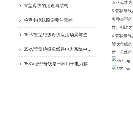
管状母线为
管型母线的用途与结构
3.管状母
每种类型的
检查电缆线路需要注意啥
性。相比之
35kV管型绝缘母线应用场景与选型考量
4.管状母
管状母线的
35kV管型绝缘母线是电力系统中重要的输电设备
度，母线的
35KV管型母线是一种用于电力输送和分配的高压电缆系统