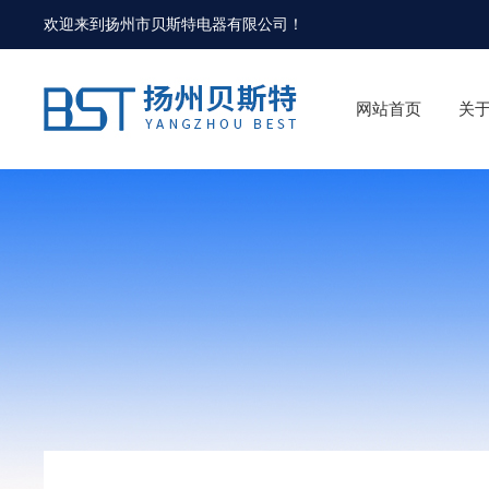
欢迎来到
扬州市贝斯特电器有限公司
！
网站首页
关