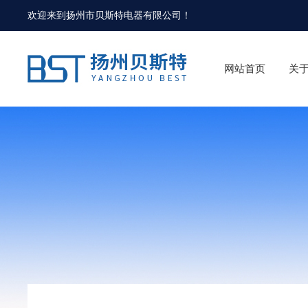
欢迎来到
扬州市贝斯特电器有限公司
！
网站首页
关