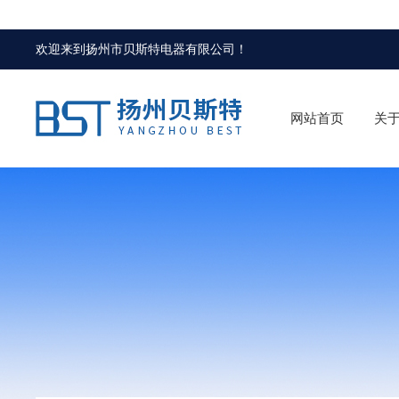
欢迎来到
扬州市贝斯特电器有限公司
！
网站首页
关