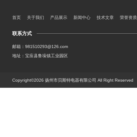
首页
关于我们
产品展示
新闻中心
技术文章
荣誉资质
联系方式
邮箱：981510293@126.com
地址：宝应县鲁垛镇工业园区
Copyright©2026 扬州市贝斯特电器有限公司 All Right Reserve