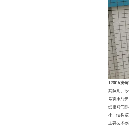
1200A浇
其防潮、散
紧凑排列安
线相间气隙
小、结构紧
主要技术参