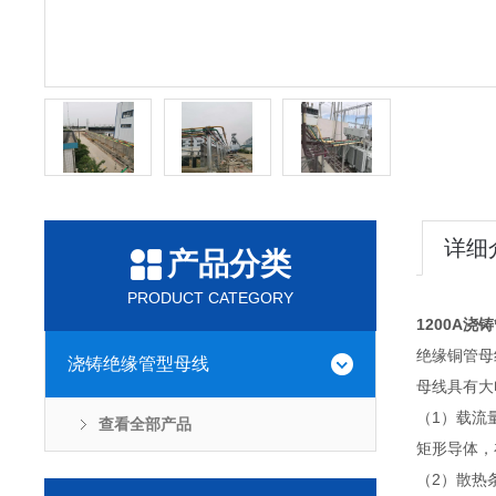
详细
产品分类
PRODUCT CATEGORY
1200A浇
绝缘铜管母
浇铸绝缘管型母线
母线具有大
（1）载流
查看全部产品
矩形导体，
（2）散热