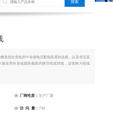
线
母线槽是指在变电所中各级电压配电装置的连接，以及变压器
大都采用矩形或圆形截面的裸导线或绞线，这统称为母线
厂商性质：
生产厂家
访 问 量：
730