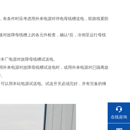
，有条件时应考虑用外来电源对停电母线槽送电，联路线要防
速对故障母线槽上的各元件检查，确认*后，冷倒至运行母线
用本厂电源对故障母线槽试送电。
用外来电源对故障母线槽试送电时，或用外来电源对已隔离故
护。
，可以用本站电源试送电。试送开关必须完好，并有完备的继
在线咨询