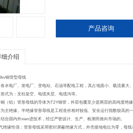
产品咨询
详细介绍
0kv铜管型母线
于各水电厂、发电厂、变电站、石油等配电工程，其占地面小、载流量大
要形式为：支柱架空、电缆夹层、电缆沟等。
缘铜（铝）管形母线的导体为T2Y铜管，外层包覆至少是两层的高纯度绝
作为主绝缘。半绝缘管形母线是工程造价相对较低、安全运行指数较高的
结合国内外xian进技术，经过严密设计、生产、检测而推向市场的。
电气绝缘性强：管形母线采用密封屏蔽绝缘方式，外壳接地电位为零，母线