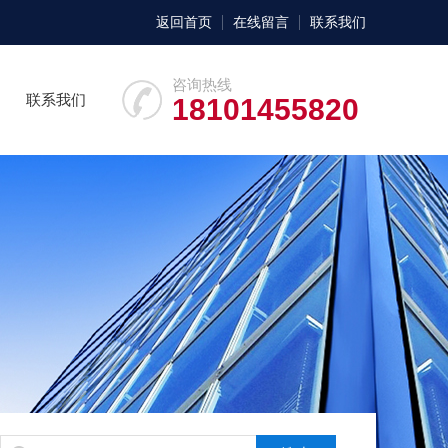
返回首页
在线留言
联系我们
咨询热线
联系我们
18101455820