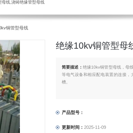
管型母线,浇铸绝缘管型母线
0kv铜管型母线
绝缘10kv铜管型母
简要描述：
绝缘10kv铜管型母线，
等电气设备和相应配电装置的连接，
槽。
产品型号：
更新时间：
2025-11-09