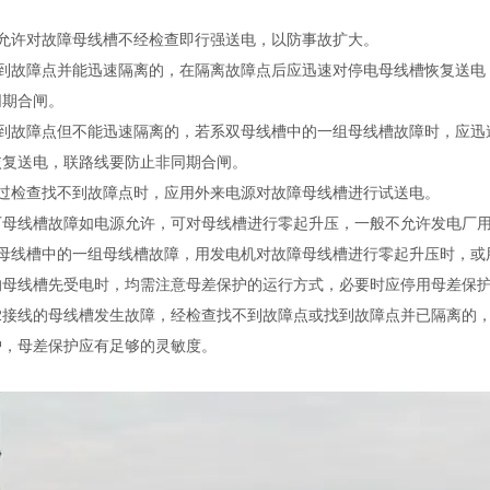
不允许对故障母线槽不经检查即行强送电，以防事故扩大。
找到故障点并能迅速隔离的，在隔离故障点后应迅速对停电母线槽恢复送电
同期合闸。
找到故障点但不能迅速隔离的，若系双母线槽中的一组母线槽故障时，应迅
恢复送电，联路线要防止非同期合闸。
经过检查找不到故障点时，应用外来电源对故障母线槽进行试送电。
厂母线槽故障如电源允许，可对母线槽进行零起升压，一般不允许发电厂
双母线槽中的一组母线槽故障，用发电机对故障母线槽进行零起升压时，或
的母线槽先受电时，均需注意母差保护的运行方式，必要时应停用母差保
3/2接线的母线槽发生故障，经检查找不到故障点或找到故障点并已隔离的
护，母差保护应有足够的灵敏度。