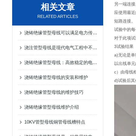
另一端连接
相关文章
应使用最近
RELATED ARTICLES
短路连接。
试验中的每
浇铸绝缘管型母线可以满足电力传输的要求
对于此项试
3试验结果
浇注管型母线是现代电气工程中不可少的一部分
a)无论是
浇铸绝缘管型母线：高效稳定的电力传输解决方案
以出线单元
c）由母线
浇铸绝缘管型母线的安装和维护
d)试验后
浇铸绝缘管型母线的维护技巧
浇铸绝缘管型母线维护介绍
10KV管型母线铜管母线槽特点