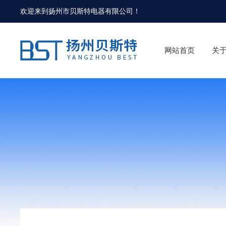
欢迎来到
扬州市贝斯特电器有限公司
！
网站首页
关