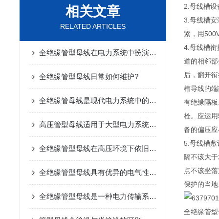
2.母线槽
相关文章
3.母线槽
RELATED ARTICLES
紧，用50
4.母线槽
全绝缘管型母线在电力系统中扮演着什么角色？
道的相邻部
后，翻开衔
全绝缘管型母线日常如何维护?
槽导线的端
全绝缘管母线是现代电力系统中的重要组成部分
有绝缘隔板
栓。应运用
高压管型母线适用于大型电力系统和高压输电场景
备的偏压应
5.母线槽
全绝缘管型母线在高压环境下依旧能够保持良好的电气性能
隔不该大于
点不该坐落
全绝缘管型母线具有优异的电气性能和机械强度
保护的当地
全绝缘管型母线是一种电力传输系统中常用的导电元件
全绝缘管型