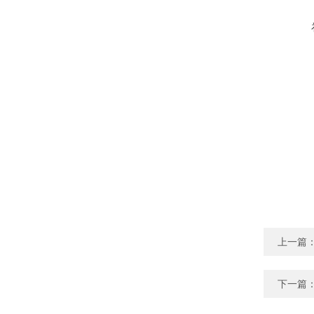
上一篇
下一篇