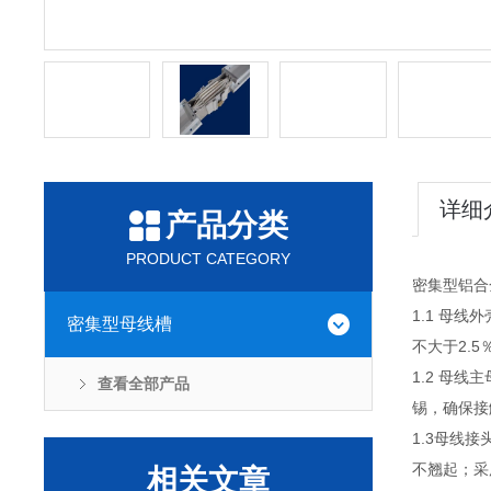
详细
产品分类
PRODUCT CATEGORY
密集型铝合
1.1 母
密集型母线槽
不大于2.5
1.2 母线
查看全部产品
锡，确保接
1.3母线
不翘起；采
相关文章