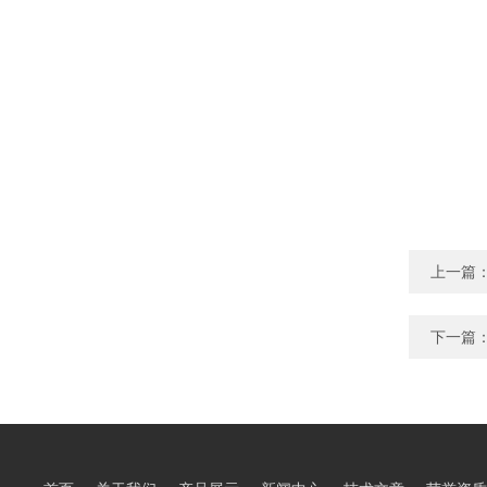
上一篇
下一篇