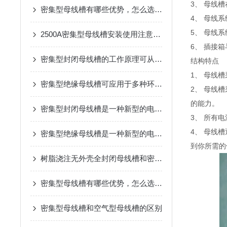
3、 母线
密集型母线槽有哪些优势，怎么选择呢？
4、 母线
5、 母线
2500A密集型母线槽安装使用注意防水
6、 插接
密集型封闭母线槽的工作原理可从三个层面理解
结构特点
1、 母线
密集型绝缘母线槽可应用于多种环境中
2、 母线
的能力。
密集型封闭母线槽是一种新型的电路传输方式
3、 所有
4、 母线
密集型绝缘母线槽是一种新型的电力输送设备
到你所需的
树脂浇注无外壳全封闭母线槽和密集型母线槽的差异
密集型母线槽有哪些优势，怎么选择呢？
密集型母线槽和空气型母线槽的区别