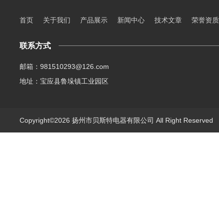
首页
关于我们
产品展示
新闻中心
技术文章
荣誉资质
联系方式
邮箱：981510293@126.com
地址：宝应县鲁垛镇工业园区
Copyright©2026 扬州市贝斯特电器有限公司 All Right Reserve