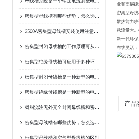
母线槽系统是一个输送电流的配电装置
业和高层建
密集型母线
密集型母线槽有哪些优势，怎么选择呢？
散热能力较
载流量大。
2500A密集型母线槽安装使用注意防水
新一代环保
密集型封闭母线槽的工作原理可从三个层面理解
布线灵活：
密集型绝缘母线槽可应用于多种环境中
密集型封闭母线槽是一种新型的电路传输方式
密集型绝缘母线槽是一种新型的电力输送设备
产品
树脂浇注无外壳全封闭母线槽和密集型母线槽的差异
密集型母线槽有哪些优势，怎么选择呢？
密集型母线槽和空气型母线槽的区别