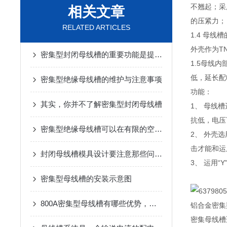
不翘起；采
相关文章
的压紧力；
RELATED ARTICLES
1.4 母
外壳作为T
密集型封闭母线槽的重要功能是提升供电可靠性
1.5母线
低，延长配
密集型绝缘母线槽的维护与注意事项
功能：
其实，你并不了解密集型封闭母线槽
1、 母线
抗低，电压
密集型绝缘母线槽可以在有限的空间内容纳更多的导线
2、 外壳
击才能和运
封闭母线槽模具设计要注意那些问题?
3、 运用
密集型母线槽的安装示意图
800A密集型母线槽有哪些优势，怎么选择呢？
铝合金密集
密集母线槽