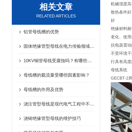
机械强度高
相关文章
散热条件好
RELATED ARTICLES
好
绝缘材料耐
铝管母线槽的优势
老化、使用
抗电器震动
固体绝缘管型母线在电力传输领域中展现出了综合优势
不受环境干
10KV铜管母线受腐蚀吗？有哪些受腐蚀种类？
行具有高度的
母线系统
母线槽的载流量受哪些因素影响？
GECBT
母线槽的作用及优势
浇注管型母线是现代电气工程中不可少的一部分
浇铸绝缘管型母线的维护技巧