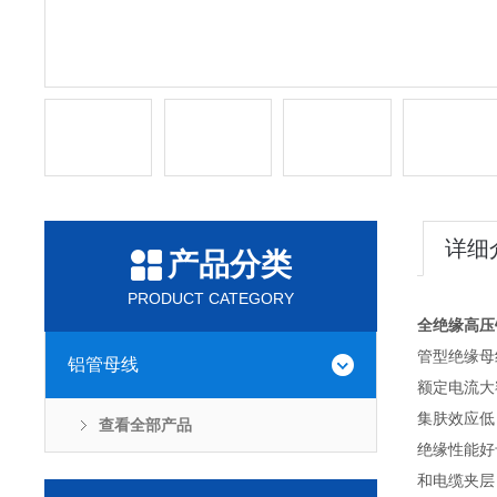
详细
产品分类
PRODUCT CATEGORY
全绝缘高压
管型绝缘母
铝管母线
额定电流大
集肤效应低
查看全部产品
绝缘性能好
和电缆夹层