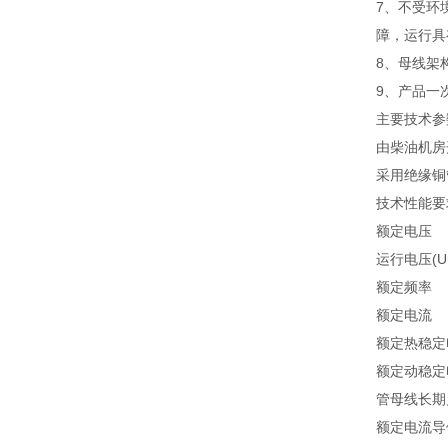
7、不受环
障，运行具
8、母线架
9、产品一
主要技术参
由柴油机房
采用绝缘铜管
技术性能要
额定电
运行电压(
额定频
额定电
额定热稳定
额定动稳定
管母线长期
额定电流